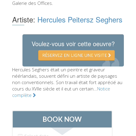
Galerie des Offices.
Les Artistes
Artiste:
Hercules Peitersz Seghers
Les nouvelles salles
Les autres Musées
Le Musée national du Bargello
Voulez-vous voir cette oeuvre?
Galerie de l'Académie
RÉSERVEZ EN LIGNE UNE VISITE
La Galerie Palatine
Hercules Seghers était un peintre et graveur
Les Chapelles Médicis
néérlandais, souvent défini un artiste de paysages
non conventionnels. Son travail était fort apprécié au
Le Musée de San Marco
cours du XVIIe siècle et il eut un certain...
Notice
Musée Archéologique
complète
Opificio delle Pietre Dure
Le Musée Galilée
Le Jardin de Boboli