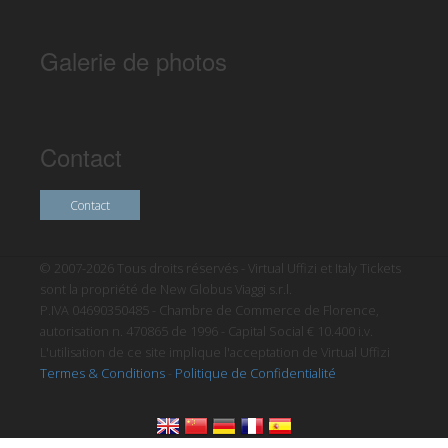
Galerie de photos
Contact
Contact
© 2007-2026 Tous droits réservés - Virtual Uffizi et Italy Tickets
sont la propriété de New Globus Viaggi s.r.l.
P.IVA 04690350485 - Chambre de Commerce de Florence,
autorisation n. 470865 de 1996 - Capital Social € 10.400 i.v.
L'utilisation de ce site implique l'acceptation de Virtual Uffizi
Termes & Conditions
-
Politique de Confidentialité