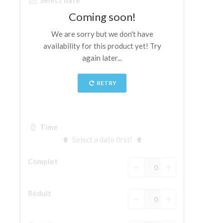
La tour d'Arnolfo
Le Corridor de Vasari
Le Palazzo Vecchio
Santa Maria Novella
la Basilique de Santa Croce
Réserver
Réserver une visite guidée
Les billets coupe-file
FR
ENGLISH
中文
DEUTSCH
FRANÇAIS