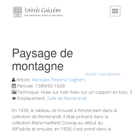
Accueil
Le musée
Renseignements
Histoire
Paysage de
Événements et expositions
montagne
L' avis des visiteurs
Accueil
>
Les Oeuvres
Contact
Artiste:
Hercules Peitersz Seghers
Explorer la Galerie
Période:
1589/90-1638
Technique:
Huile sur toile fixée sur un support en bois,
Réserver
Emplacement:
Salle de Rembrandt
Visite virtuelle
En 1656, le tableau se trouvait à Amsterdam dans la
collection de Rembrandt. Il était présent dans la
Les Oeuvres
collection Maria Hadfield Cosway au début du
Les Salles
e
XIX
siècle et ensuite, en 1838, il est entré dans la