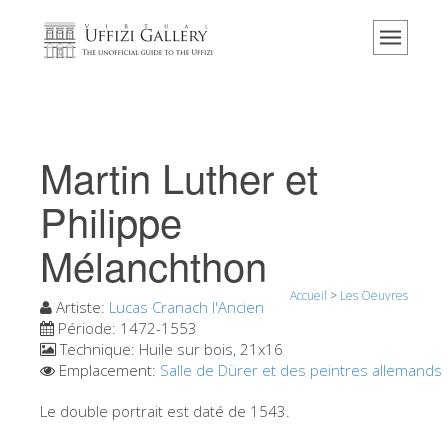
Accueil
Le musée
Renseignements
Histoire
Martin Luther et
Événements et expositions
Philippe
L' avis des visiteurs
Mélanchthon
Contact
Explorer la Galerie
Accueil
>
Les Oeuvres
Artiste:
Lucas Cranach l'Ancien
Réserver
Période:
1472-1553
Technique:
Huile sur bois, 21x16
Visite virtuelle
Emplacement:
Salle de Dürer et des peintres allemands
Les Oeuvres
Le double portrait est daté de 1543.
Les Salles