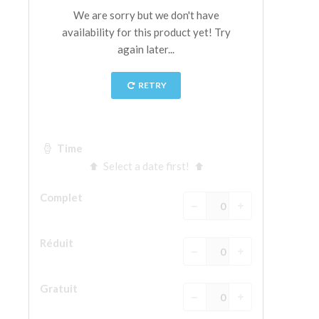
La tour d'Arnolfo
Le Corridor de Vasari
Le Palazzo Vecchio
Santa Maria Novella
la Basilique de Santa Croce
Réserver
Réserver une visite guidée
Les billets coupe-file
FR
ENGLISH
中文
DEUTSCH
FRANÇAIS