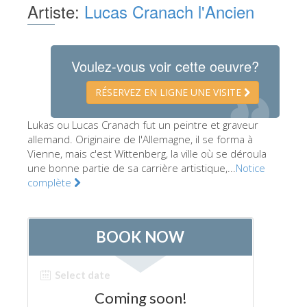
Artiste:
Lucas Cranach l'Ancien
Les Artistes
Les nouvelles salles
Voulez-vous voir cette oeuvre?
Les autres Musées
Le Musée national du Bargello
RÉSERVEZ EN LIGNE UNE VISITE
Galerie de l'Académie
Lukas ou Lucas Cranach fut un peintre et graveur
La Galerie Palatine
allemand. Originaire de l'Allemagne, il se forma à
Vienne, mais c'est Wittenberg, la ville où se déroula
Les Chapelles Médicis
une bonne partie de sa carrière artistique,...
Notice
complète
Le Musée de San Marco
Musée Archéologique
Opificio delle Pietre Dure
Le Musée Galilée
Le Jardin de Boboli