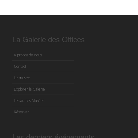
La Galerie des Offices
À propos de nous
Contact
Le musée
Explorer la Galerie
Les autres Musées
Réserver
Les derniers événements