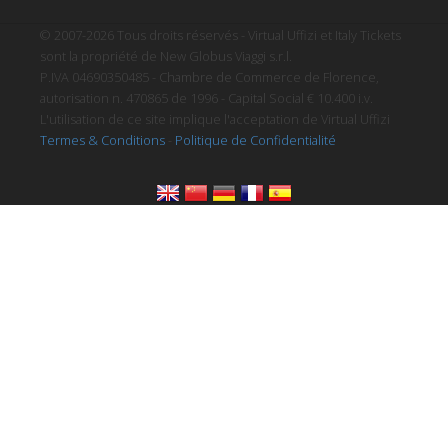
© 2007-2026 Tous droits réservés - Virtual Uffizi et Italy Tickets
sont la propriété de New Globus Viaggi s.r.l.
P.IVA 04690350485 - Chambre de Commerce de Florence,
autorisation n. 470865 de 1996 - Capital Social € 10.400 i.v.
L'utilisation de ce site implique l'acceptation de Virtual Uffizi
Termes & Conditions
-
Politique de Confidentialité