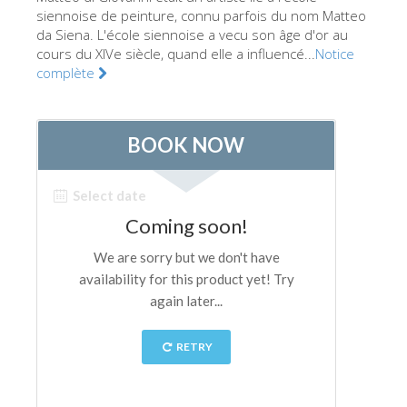
La tour d'Arnolfo
siennoise de peinture, connu parfois du nom Matteo
da Siena. L'école siennoise a vecu son âge d'or au
Le Corridor de Vasari
cours du XIVe siècle, quand elle a influencé...
Notice
Le Palazzo Vecchio
complète
Santa Maria Novella
la Basilique de Santa Croce
Réserver
Réserver une visite guidée
Les billets coupe-file
FR
ENGLISH
中文
DEUTSCH
FRANÇAIS