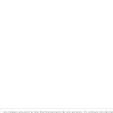
Les cookies assurent le bon fonctionnement de nos services. En utilisant ces dernie