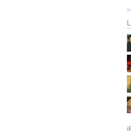
Vi
L
i