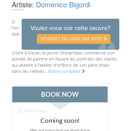
Artiste:
Domenico Bigordi
Les Artistes
Les nouvelles salles
Si
Voulez-vous voir cette oeuvre?
Les autres Musées
l'on
doit
Le Musée national du Bargello
RÉSERVEZ EN LIGNE UNE VISITE
Galerie de l'Académie
croire à Vasari, le jeune Ghirlandaio commence son
activité de peintre en faisant les portraits des clients
La Galerie Palatine
qui allaient à l'atélier d'orfèvre de son père (mais
Les Chapelles Médicis
dans les relevés...
Notice complète
Le Musée de San Marco
Musée Archéologique
Opificio delle Pietre Dure
Le Musée Galilée
Le Jardin de Boboli