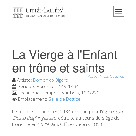
Accueil
Le musée
Renseignements
Histoire
La Vierge à l'Enfant
Événements et expositions
en trône et saints
L' avis des visiteurs
Accueil
>
Les Oeuvres
Contact
Artiste:
Domenico Bigordi
Période:
Florence 1449-1494
Explorer la Galerie
Technique:
Tempera sur bois, 190x220
Emplacement:
Salle de Botticelli
Réserver
Visite virtuelle
Le retable fut peint en 1484 environ pour l'église
San
Giusto degli Ingesuati
, détruite au cours du siège de
Les Oeuvres
Florence en 1529. Aux Offices depuis 1853.
Les Salles