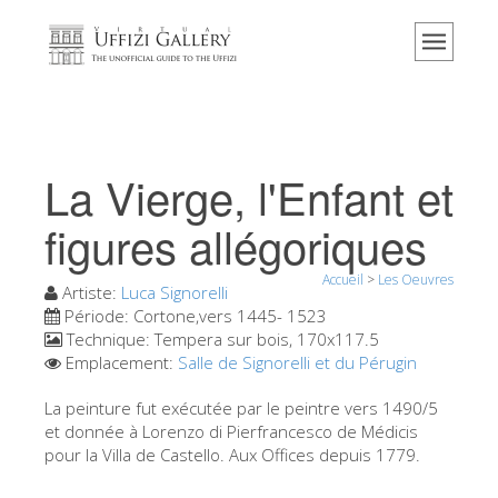
Accueil
Le musée
Renseignements
Histoire
La Vierge, l'Enfant et
Événements et expositions
figures allégoriques
L' avis des visiteurs
Accueil
>
Les Oeuvres
Contact
Artiste:
Luca Signorelli
Période:
Cortone,vers 1445- 1523
Explorer la Galerie
Technique:
Tempera sur bois, 170x117.5
Emplacement:
Salle de Signorelli et du Pérugin
Réserver
Visite virtuelle
La peinture fut exécutée par le peintre vers 1490/5
et donnée à Lorenzo di Pierfrancesco de Médicis
Les Oeuvres
pour la Villa de Castello. Aux Offices depuis 1779.
Les Salles