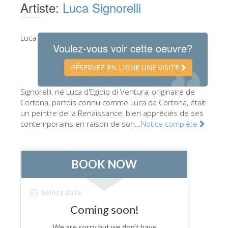
Artiste:
Luca Signorelli
Les Artistes
Les nouvelles salles
Luca
Voulez-vous voir cette oeuvre?
Les autres Musées
Le Musée national du Bargello
RÉSERVEZ EN LIGNE UNE VISITE
Galerie de l'Académie
Signorelli, né Luca d'Egidio di Ventura, originaire de
Cortona, parfois connu comme Luca da Cortona, était
La Galerie Palatine
un peintre de la Renaissance, bien appréciés de ses
Les Chapelles Médicis
contemporains en raison de son...
Notice complète
Le Musée de San Marco
Musée Archéologique
Opificio delle Pietre Dure
Le Musée Galilée
Le Jardin de Boboli