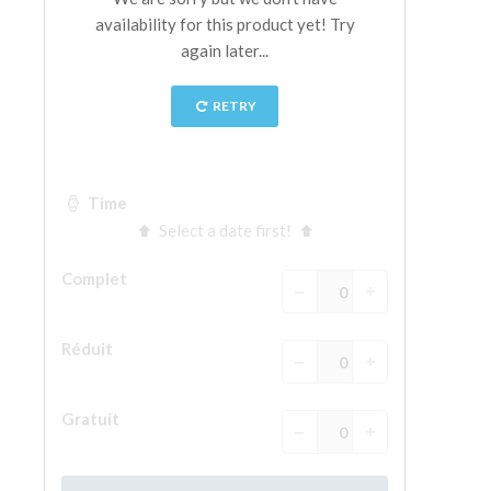
La tour d'Arnolfo
Le Corridor de Vasari
Le Palazzo Vecchio
Santa Maria Novella
la Basilique de Santa Croce
Réserver
Réserver une visite guidée
Les billets coupe-file
FR
ENGLISH
中文
DEUTSCH
FRANÇAIS