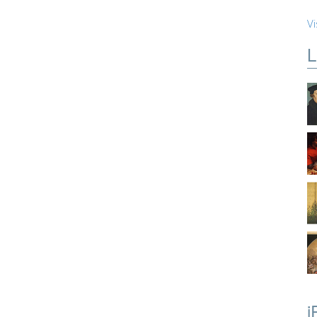
Vi
L
i