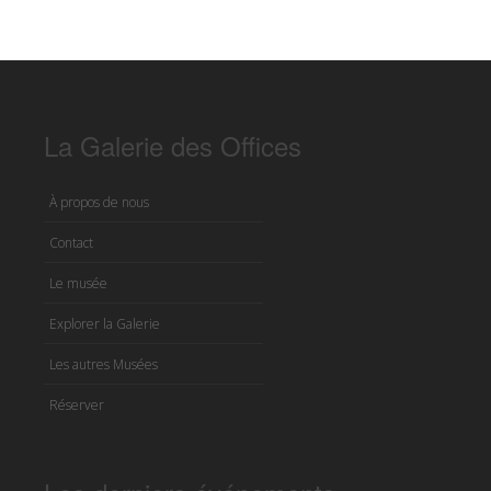
La Galerie des Offices
À propos de nous
Contact
Le musée
Explorer la Galerie
Les autres Musées
Réserver