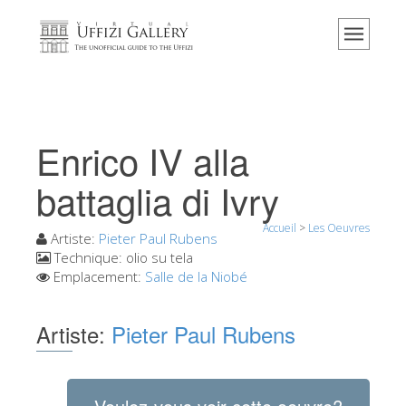
Accueil
Le musée
Renseignements
Histoire
Enrico IV alla
Événements et expositions
battaglia di Ivry
L' avis des visiteurs
Accueil
>
Les Oeuvres
Contact
Artiste:
Pieter Paul Rubens
Technique:
olio su tela
Explorer la Galerie
Emplacement:
Salle de la Niobé
Réserver
Artiste:
Pieter Paul Rubens
Visite virtuelle
Les Oeuvres
Les Salles