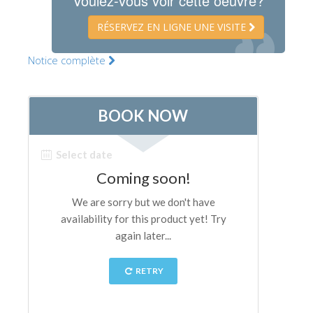
Voulez-vous voir cette oeuvre?
Les Artistes
RÉSERVEZ EN LIGNE UNE VISITE
Les nouvelles salles
Notice complète
Les autres Musées
Le Musée national du Bargello
Galerie de l'Académie
La Galerie Palatine
Les Chapelles Médicis
Le Musée de San Marco
Musée Archéologique
Opificio delle Pietre Dure
Le Musée Galilée
Le Jardin de Boboli