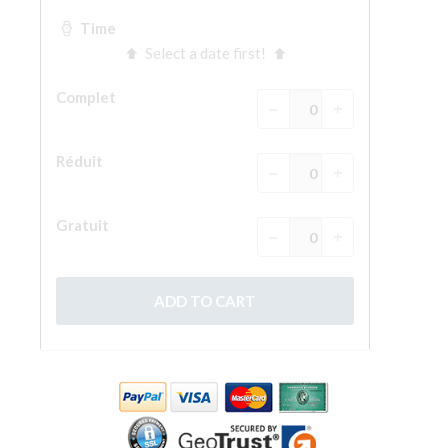
La tour d'Arnolfo
Le Corridor de Vasari
Le Palazzo Vecchio
Santa Maria Novella
la Basilique de Santa Croce
Réserver
Réserver une visite guidée
Les billets coupe-file
FR
ENGLISH
中文
DEUTSCH
FRANÇAIS