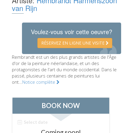
Artiste:
Rembrandt Harmenszoon
van Rijn
Les Artistes
Les nouvelles salles
Les autres Musées
Voulez-vous voir cette oeuvre?
Le Musée national du Bargello
RÉSERVEZ EN LIGNE UNE VISITE
Galerie de l'Académie
Rembrandt est un des plus grands artistes de l'Âge
La Galerie Palatine
d'or de la peinture néerlandaise, et un des
protagonistes de l'art du monde occidental. Dans le
Les Chapelles Médicis
passé, plusieurs centaines de peintures lui
Le Musée de San Marco
ont...
Notice complète
Musée Archéologique
Opificio delle Pietre Dure
Le Musée Galilée
Le Jardin de Boboli