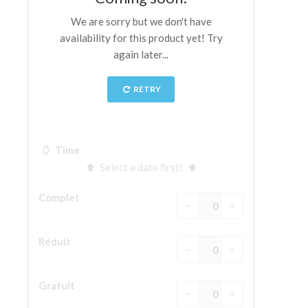
La tour d'Arnolfo
Le Corridor de Vasari
Le Palazzo Vecchio
Santa Maria Novella
la Basilique de Santa Croce
Réserver
Réserver une visite guidée
Les billets coupe-file
FR
ENGLISH
中文
DEUTSCH
FRANÇAIS