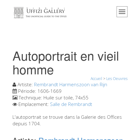
Accueil
Le musée
Renseignements
Histoire
Autoportrait en vieil
Événements et expositions
homme
L' avis des visiteurs
Accueil
>
Les Oeuvres
Contact
Artiste:
Rembrandt Harmenszoon van Rijn
Explorer la Galerie
Période:
1606-1669
Technique:
Huile sur toile, 74x55
Réserver
Emplacement:
Salle de Rembrandt
Visite virtuelle
L'autoportrait se trouve dans la Galerie des Offices
depuis 1704.
Les Oeuvres
Les Salles