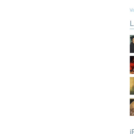
Vi
L
i