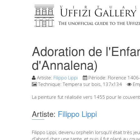
Adoration de l'Enfa
d'Annalena)
Artiste:
Filippo Lippi
Période:
Florence 1406
Technique:
Tempera sur bois, 137x134
Emp
La peinture fut réalisée vers 1455 pour le couvent
Artiste:
Filippo Lippi
Filippo Lippi, devenu orphelin lorsqu'il était très jeu
d'abord chez une tante, et puis il fut placé au cou