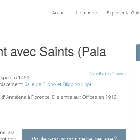
Accueil
Le musée
Explorer la Gale
nt avec Saints (Pala
Accueil
>
Les Oeuvres
-Spoleto 1469
lacement:
Salle de Filippo et Filippino Lippi
 d' Annalena à Florence. Elle entra aux Offices en 1919.
ne, alla
Voulez-vous voir cette oeuvre?
vent des