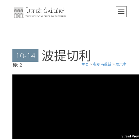
主页
博物馆
信息
历史
波提切利
10-14
活动 & 展览
楼:
2
主页
>
参观乌菲兹
>
展示室
游客的评论
联系我们
参观乌菲兹
现在预定
虚拟之旅
杰作
展示室