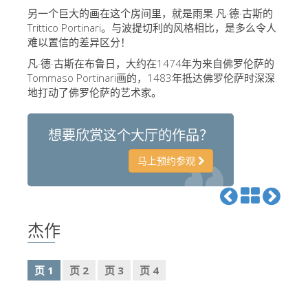
The Arnolfo\'s tower
另一个巨大的画在这个房间里，就是雨果·凡·德·古斯的
Trittico Portinari。与波提切利的风格相比，是多么令人
Vasari Corridor
难以置信的差异区分！
旧宫
凡·德·古斯在布鲁日，大约在1474年为来自佛罗伦萨的
Tommaso Portinari画的，1483年抵达佛罗伦萨时深深
圣母玛利亚
地打动了佛罗伦萨的艺术家。
圣十字教堂
现在预定
想要欣赏这个大厅的作品？
预约导游
马上预约参观
Only Tickets Fast Track Entrance
ZH
杰作
ENGLISH
中文
页 1
页 2
页 3
页 4
DEUTSCH
FRANÇAIS