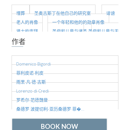
ESPAÑOL
埋葬
圣奥古斯丁在他自己的研究室
诽谤
老人的肖像
一个年轻和他的的勋章肖像
贤士的崇拜
圣母和儿童与诸圣
圣母和儿童与天使
作者
Domenico Bigordi
菲利皮诺·利皮
雨果·凡·德·古斯
Lorenzo di Credi
罗希尔·范德魏登
桑德罗·波提切利-亚历桑德罗·菲�...