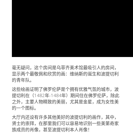
艺术家
新展示室厅
佛罗伦萨博物馆
巴杰罗美术馆
学院美术馆
巴拉丁画廊
毫无疑问，这个房间是乌菲齐美术馆最吸引人的房间，
美第奇教堂
显示两个最敬佩和欣赏的画：维纳斯的诞生和波提切利
的青年队。
圣马可博物馆
这些绘画证明了佛罗伦萨是个拥有优雅气氛的城市，波
考古学博物馆
提切利在（1482年-1484年）期间住在佛罗伦萨，除此
之外，主要人物精致的美丽，尤其是金星，成为女性美
宝石加工博物馆
的一个图标。
伽利略博物馆
大厅内还设有许多其他美好的波提切利的画作，其中，
贤士的崇拜，在那里我们可以容易地识别一些美第奇家
Boboli Gardens
族成员的肖像，甚至波提切利本人肖像！