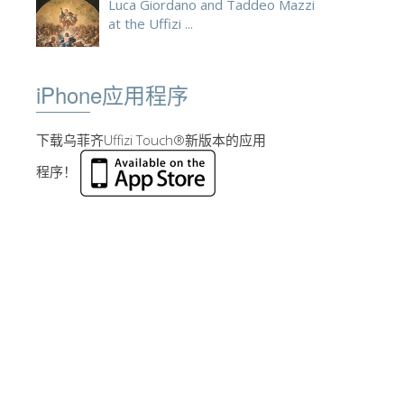
Luca Giordano and Taddeo Mazzi
at the Uffizi ...
iPhone应用程序
下载乌菲齐Uffizi Touch®新版本的应用
程序！