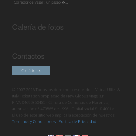
Corredor de Vasari: un paseo �...
Galería de fotos
Contactos
Contáctenos
© 2007-2026 Todos los derechos reservados - Virtual Uffizi &
Italy Tickets son propiedad de New Globus Viaggi s.r.l.
P.IVA 04690350485 - Cámara de Comercio de Florencia,
autorización n° 470865 de 1996 - Capital social € 10.400 i.v.
El uso de este sitio web implica la aceptación de nuestros
Terminos y Condiciones
-
Política de Privacidad