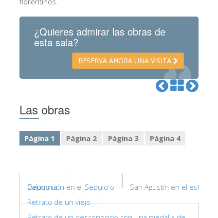
florentinos.
ESPAÑOL
¿Quieres admirar las obras de
esta sala?
RESERVA AHORA UNA VISITA
Las obras
Página 1
Página 2
Página 3
Página 4
Deposición en el Sepulcro
Calumnia
San Agustín en el estudio
Retrato de un viejo
Retrato de un desconocido con una medalla de