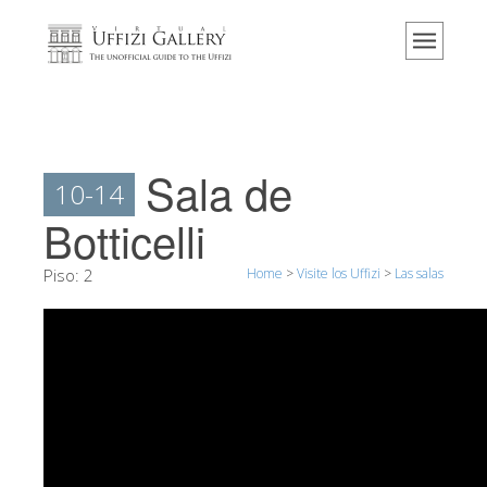
Home
El Museo
Información
Historia
Sala de
10-14
Eventos y exposiciones
Botticelli
Los comentarios de los visitantes
Piso:
2
Home
>
Visite los Uffizi
>
Las salas
Contáctenos
Visite los Uffizi
Reserve ahora
Visita virtual
Las obras
Las salas