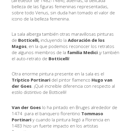
(alrededor de 1482-1484), además, la delicada
La Torre de Arnolfo
belleza de las figuras femeninas representadas,
Corredor de Vasari
sobre todo Venus, sin duda han tomado el valor de
icono de la belleza femenina.
Palazzo Vecchio
Santa Maria Novella
La sala alberga también otras maravillosas pinturas
de
Botticelli,
incluyendo la
Adoración de los
Santa Croce
Magos
, en la que podemos reconocer los retratos
de algunos miembros de la
familia Medici
¡y también
Reserve ahora
el auto-retrato de
Botticelli
!
Reserve una visita guiada
Otra enorme pintura presente en la sala es el
Sólo billetes con entrada rápida
Tríptico Portinari
del pintor flamenco
Hugo van
der Goes
. ¡Qué increíble diferencia con respecto al
ES
estilo distintivo de Botticelli!
ENGLISH
中文
Van der Goes
lo ha pintado en Bruges alrededor de
1474 para el banquero florentino
Tommaso
DEUTSCH
Portinari
y cuando la pintura llegó a Florencia en
1483 hizo un fuerte impacto en los artistas
FRANÇAIS