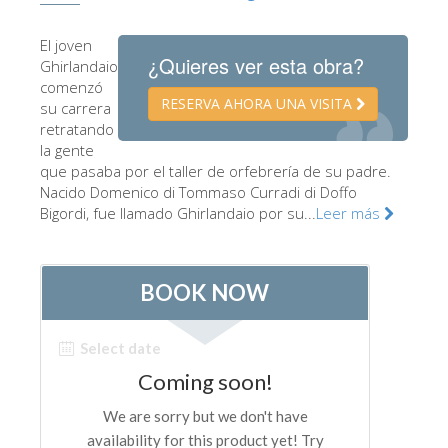
Los Artistas
El joven
Las nuevas salas
¿Quieres ver esta obra?
Ghirlandaio
comenzó
Otros Museos
RESERVA AHORA UNA VISITA
su carrera
retratando
Museo del Bargello
la gente
Galería de la Academia
que pasaba por el taller de orfebrería de su padre.
Nacido Domenico di Tommaso Curradi di Doffo
Galería Palatina
Bigordi, fue llamado Ghirlandaio por su...
Leer más
Capillas de los Medici
Museo de San Marcos
Museo Arqueológico
El Taller de las Piedras Duras
Museo Galileo
Jardín de Boboli