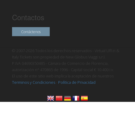
Contactos
Contáctenos
© 2007-2026 Todos los derechos reservados - Virtual Uffizi &
Italy Tickets son propiedad de New Globus Viaggi s.r.l.
P.IVA 04690350485 - Cámara de Comercio de Florencia,
autorización n° 470865 de 1996 - Capital social € 10.400 i.v.
El uso de este sitio web implica la aceptación de nuestros
Terminos y Condiciones
-
Política de Privacidad