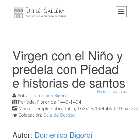
Home
El Museo
Información
Historia
Virgen con el Niño y
Eventos y exposiciones
predela con Piedad
Los comentarios de los visitantes
e historias de santos
Contáctenos
Visite los Uffizi
Home
>
Las obras
Autor:
Domenico Bigordi
Reserve ahora
Período:
Florencia 1449-1494
Marco:
Temple sobre tabla, 168x197(Retablo) 10.5x220(
Visita virtual
Colocación:
Sala de Botticelli
Las obras
Autor:
Domenico Bigordi
Las salas