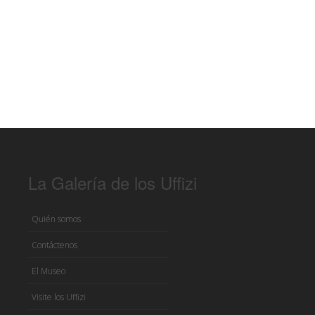
La Galería de los Uffizi
Quién somos
Contáctenos
El Museo
Visite los Uffizi