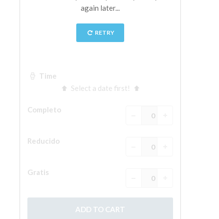
La Torre de Arnolfo
Corredor de Vasari
Palazzo Vecchio
Santa Maria Novella
Santa Croce
Reserve ahora
Reserve una visita guiada
Sólo billetes con entrada rápida
ES
ENGLISH
中文
DEUTSCH
FRANÇAIS