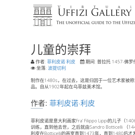
儿童的崇拜
作者:
菲利皮诺·利皮
期间:
普拉托 1457-佛罗
坐落:
波提切利
制作在1480s，在过去，这是归因于一位艺术家被
品。自从1902年起在乌菲兹美术馆。
作者:
菲利皮诺·利皮
菲利皮诺是意大利画家Fra’ Filippo Lippi的儿子（
训练，直到他去世，之后就由Sandro Botticelli （
利皮在Botticelli的画室直到1473年，直到148