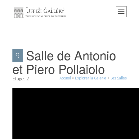
Accueil
Le musée
Renseignements
Histoire
Salle de Antonio
9
Événements et expositions
et Piero Pollaiolo
L' avis des visiteurs
Étage:
2
Accueil
>
Explorer la Galerie
>
Les Salles
Contact
Explorer la Galerie
Réserver
Visite virtuelle
Les Oeuvres
Les Salles