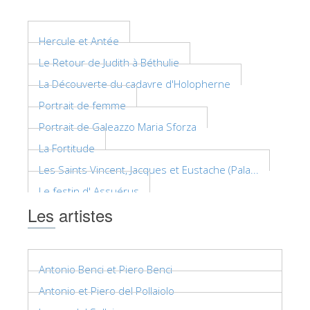
ESPAÑOL
Hercule et Antée
Le Retour de Judith à Béthulie
La Découverte du cadavre d'Holopherne
Portrait de femme
Portrait de Galeazzo Maria Sforza
La Fortitude
Les Saints Vincent, Jacques et Eustache (Pala...
Le festin d' Assuérus
Les artistes
Antonio Benci et Piero Benci
Antonio et Piero del Pollaiolo