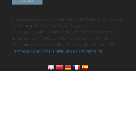
Contact
© 2007-2026 Tous droits réservés - Virtual Uffizi et Italy Tickets
sont la propriété de New Globus Viaggi s.r.l.
P.IVA 04690350485 - Chambre de Commerce de Florence,
autorisation n. 470865 de 1996 - Capital Social € 10.400 i.v.
L'utilisation de ce site implique l'acceptation de Virtual Uffizi
Termes & Conditions
-
Politique de Confidentialité