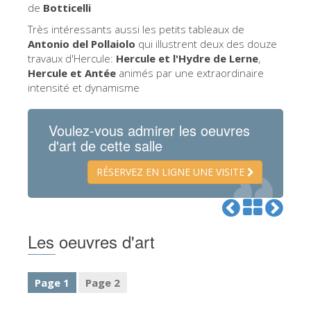
La tour d'Arnolfo
de
Botticelli
Très intéressants aussi les petits tableaux de
Le Corridor de Vasari
Antonio del Pollaiolo
qui illustrent deux des douze
Le Palazzo Vecchio
travaux d'Hercule:
Hercule et l'Hydre de Lerne
,
Hercule et Antée
animés par une extraordinaire
Santa Maria Novella
intensité et dynamisme
la Basilique de Santa Croce
Voulez-vous admirer les oeuvres
Réserver
d'art de cette salle
Réserver une visite guidée
RÉSERVEZ EN LIGNE UNE VISITE
Les billets coupe-file
FR
ENGLISH
Les oeuvres d'art
中文
DEUTSCH
Page 1
Page 2
FRANÇAIS