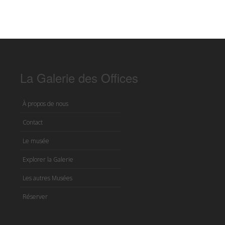
La Galerie des Offices
À propos de nous
Contact
Le musée
Explorer la Galerie
Les autres Musées
Réserver