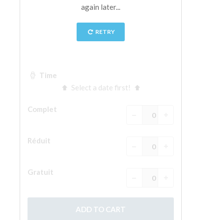
La tour d'Arnolfo
Le Corridor de Vasari
Le Palazzo Vecchio
Santa Maria Novella
la Basilique de Santa Croce
Réserver
Réserver une visite guidée
Les billets coupe-file
FR
ENGLISH
中文
DEUTSCH
FRANÇAIS