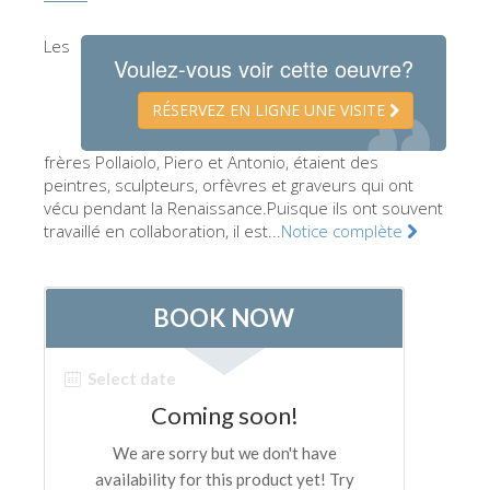
Les Artistes
Les
Voulez-vous voir cette oeuvre?
Les nouvelles salles
Les autres Musées
RÉSERVEZ EN LIGNE UNE VISITE
Le Musée national du Bargello
frères Pollaiolo, Piero et Antonio, étaient des
Galerie de l'Académie
peintres, sculpteurs, orfèvres et graveurs qui ont
vécu pendant la Renaissance.Puisque ils ont souvent
La Galerie Palatine
travaillé en collaboration, il est...
Notice complète
Les Chapelles Médicis
Le Musée de San Marco
Musée Archéologique
Opificio delle Pietre Dure
Le Musée Galilée
Le Jardin de Boboli