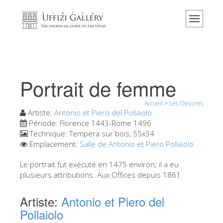
Accueil
Le musée
Renseignements
Histoire
Portrait de femme
Événements et expositions
Accueil
>
Les Oeuvres
L' avis des visiteurs
Artiste:
Antonio et Piero del Pollaiolo
Période:
Florence 1443-Rome 1496
Contact
Technique:
Tempera sur bois, 55x34
Emplacement:
Salle de Antonio et Piero Pollaiolo
Explorer la Galerie
Réserver
Le portrait fut exécuté en 1475 environ; il a eu
plusieurs attributions. Aux Offices depuis 1861.
Visite virtuelle
Artiste:
Antonio et Piero del
Les Oeuvres
Pollaiolo
Les Salles