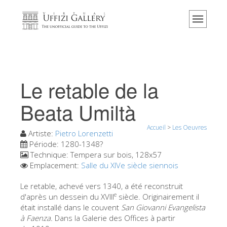
Accueil
Le musée
Renseignements
Histoire
Le retable de la
Événements et expositions
Beata Umiltà
L' avis des visiteurs
Accueil
>
Les Oeuvres
Contact
Artiste:
Pietro Lorenzetti
Période:
1280-1348?
Explorer la Galerie
Technique:
Tempera sur bois, 128x57
Emplacement:
Salle du XIVe siècle siennois
Réserver
Visite virtuelle
Le retable, achevé vers 1340, a été reconstruit
e
d'après un dessein du XVIII
siècle. Originairement il
Les Oeuvres
était installé dans le couvent
San Giovanni Evangelista
à Faenza.
Dans la Galerie des Offices à partir
Les Salles