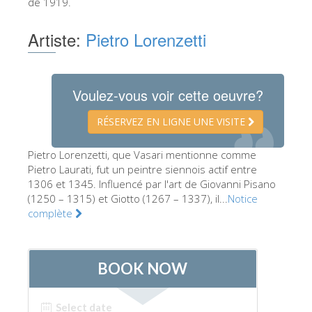
de 1919.
Les Artistes
Artiste:
Pietro Lorenzetti
Les nouvelles salles
Les autres Musées
Le Musée national du Bargello
Voulez-vous voir cette oeuvre?
Galerie de l'Académie
RÉSERVEZ EN LIGNE UNE VISITE
La Galerie Palatine
Pietro Lorenzetti, que Vasari mentionne comme
Les Chapelles Médicis
Pietro Laurati, fut un peintre siennois actif entre
1306 et 1345. Influencé par l'art de Giovanni Pisano
Le Musée de San Marco
(1250 – 1315) et Giotto (1267 – 1337), il...
Notice
complète
Musée Archéologique
Opificio delle Pietre Dure
Le Musée Galilée
Le Jardin de Boboli