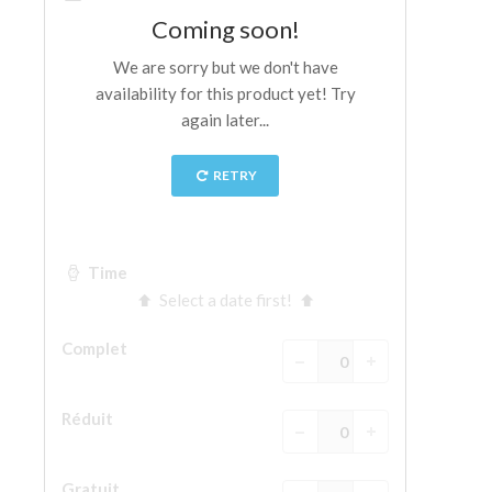
La tour d'Arnolfo
Le Corridor de Vasari
Le Palazzo Vecchio
Santa Maria Novella
la Basilique de Santa Croce
Réserver
Réserver une visite guidée
Les billets coupe-file
FR
ENGLISH
中文
DEUTSCH
FRANÇAIS