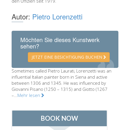
den Uffizien seit 1919.
Die Künstler
Autor:
Pietro Lorenzetti
Neuen Säle
Andere Museen
Bargello Museum
Möchten Sie dieses Kunstwerk
sehen?
Galleria Accademia
JETZT EINE BESICHTIGUNG BUCHEN
Palatina Galerie
Medici Kapelle
Sometimes called Pietro Laurati, Lorenzetti was an
influential Italian painter born in Siena and active
San Marco Museum
between 1306 and 1345. He was influenced by
Giovanni Pisano (1250 – 1315) and Giotto (1267
Archäologisches Museum
–...
Mehr lesen
Opificio delle Pietre Dure
Museo Galileo
Boboli Gardens