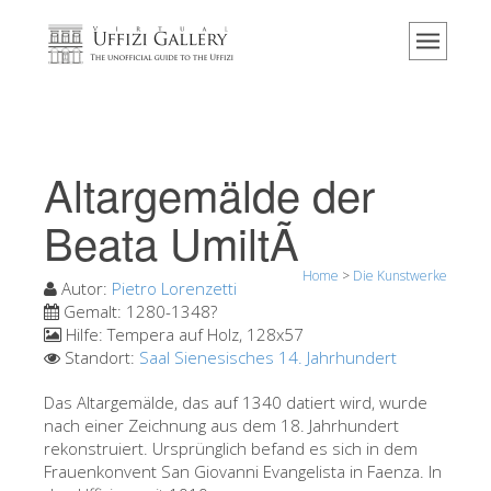
Home
Das Museum
Information
Geschichte
Altargemälde der
Veranstaltungen & Ausstellungen
Beata UmiltÃ
Besucher Bewertungen
Home
>
Die Kunstwerke
Kontakt
Autor:
Pietro Lorenzetti
Gemalt:
1280-1348?
Die Uffizien entdecken
Hilfe:
Tempera auf Holz, 128x57
Standort:
Saal Sienesisches 14. Jahrhundert
Jetzt buchen
Virtuelle Tour
Das Altargemälde, das auf 1340 datiert wird, wurde
nach einer Zeichnung aus dem 18. Jahrhundert
Die Kunstwerke
rekonstruiert. Ursprünglich befand es sich in dem
Frauenkonvent San Giovanni Evangelista in Faenza. In
Die Säle