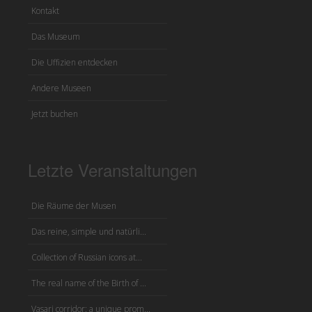
Kontakt
Das Museum
Die Uffizien entdecken
Andere Museen
Jetzt buchen
Letzte Veranstaltungen
Die Räume der Musen
Das reine, simple und natürli...
Collection of Russian icons at...
The real name of the Birth of ...
Vasari corridor: a unique prom...