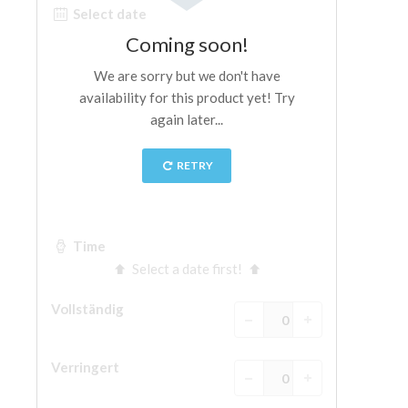
The Arnolfo\'s tower
Vasari Corridor
Palazzo Vecchio
Santa Maria Novella
Santa Croce
Jetzt buchen
Eine Geführte Tour buchen
Only Tickets Fast Track Entrance
DE
ENGLISH
中文
DEUTSCH
FRANÇAIS