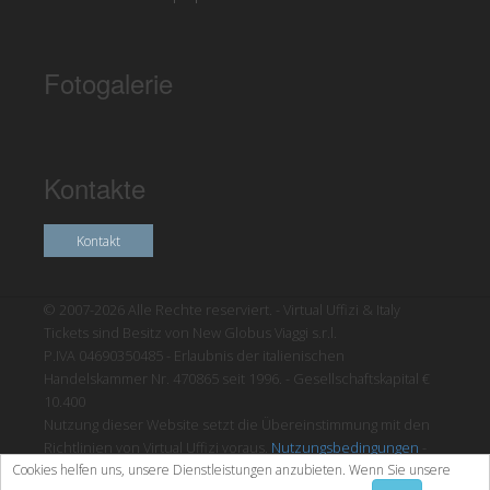
Fotogalerie
Kontakte
Kontakt
© 2007-2026 Alle Rechte reserviert. - Virtual Uffizi & Italy
Tickets sind Besitz von New Globus Viaggi s.r.l.
P.IVA 04690350485 - Erlaubnis der italienischen
Handelskammer Nr. 470865 seit 1996. - Gesellschaftskapital €
10.400
Nutzung dieser Website setzt die Übereinstimmung mit den
Richtlinien von Virtual Uffizi voraus.
Nutzungsbedingungen
-
Cookies helfen uns, unsere Dienstleistungen anzubieten. Wenn Sie unsere
Datenschutzrichtlinien