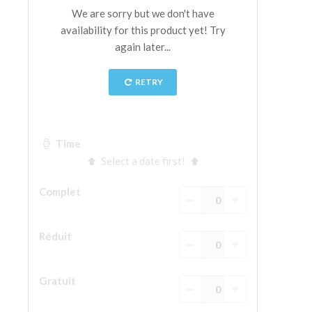
La tour d'Arnolfo
Le Corridor de Vasari
Le Palazzo Vecchio
Santa Maria Novella
la Basilique de Santa Croce
Réserver
Réserver une visite guidée
Les billets coupe-file
FR
ENGLISH
中文
DEUTSCH
FRANÇAIS