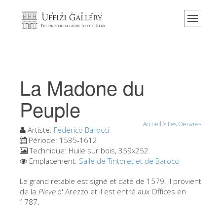
Accueil
Le musée
Renseignements
Histoire
La Madone du
Événements et expositions
Peuple
L' avis des visiteurs
Accueil
>
Les Oeuvres
Contact
Artiste:
Federico Barocci
Période:
1535-1612
Explorer la Galerie
Technique:
Huile sur bois, 359x252
Emplacement:
Salle de Tintoret et de Barocci
Réserver
Visite virtuelle
Le grand retable est signé et daté de 1579. Il provient
de la
Pieve
d' Arezzo et il est entré aux Offices en
Les Oeuvres
1787.
Les Salles