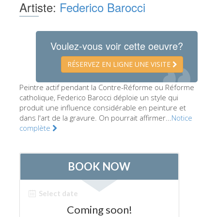
Artiste:
Federico Barocci
Les Artistes
Les nouvelles salles
Voulez-vous voir cette oeuvre?
Les autres Musées
Le Musée national du Bargello
RÉSERVEZ EN LIGNE UNE VISITE
Galerie de l'Académie
Peintre actif pendant la Contre-Réforme ou Réforme
catholique, Federico Barocci déploie un style qui
La Galerie Palatine
produit une influence considérable en peinture et
Les Chapelles Médicis
dans l'art de la gravure. On pourrait affirmer...
Notice
complète
Le Musée de San Marco
Musée Archéologique
Opificio delle Pietre Dure
Le Musée Galilée
Le Jardin de Boboli