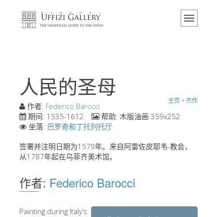
主页
博物馆
信息
历史
人民的圣母
活动 & 展览
主页
>
杰作
游客的评论
作者:
Federico Barocci
期间:
1535-1612
帮助:
木版油画 359x252
联系我们
坐落:
巴罗奇和丁托列托厅
参观乌菲兹
签署并注明日期为1579年。来自阿雷佐皮耶韦-教会，
从1787年起在乌菲齐美术馆。
现在预定
虚拟之旅
作者:
Federico Barocci
杰作
展示室
Painting during Italy’s