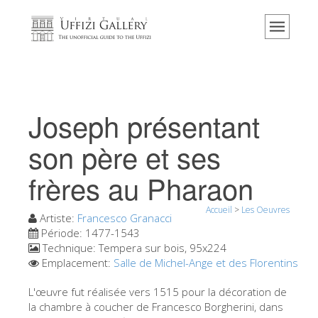
Accueil
Le musée
Renseignements
Histoire
Joseph présentant
Événements et expositions
son père et ses
L' avis des visiteurs
frères au Pharaon
Contact
Explorer la Galerie
Accueil
>
Les Oeuvres
Artiste:
Francesco Granacci
Réserver
Période:
1477-1543
Technique:
Tempera sur bois, 95x224
Visite virtuelle
Emplacement:
Salle de Michel-Ange et des Florentins
Les Oeuvres
L'œuvre fut réalisée vers 1515 pour la décoration de
la chambre à coucher de Francesco Borgherini, dans
Les Salles