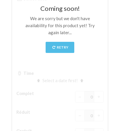
La tour d'Arnolfo
Le Corridor de Vasari
Le Palazzo Vecchio
Santa Maria Novella
la Basilique de Santa Croce
Réserver
Réserver une visite guidée
Les billets coupe-file
FR
ENGLISH
中文
DEUTSCH
FRANÇAIS