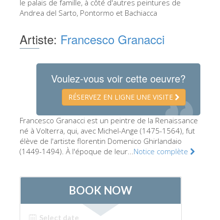
le palais de famille, à côté d'autres peintures de
Les Artistes
Andrea del Sarto, Pontormo et Bachiacca
Les nouvelles salles
Artiste:
Francesco Granacci
Les autres Musées
Le Musée national du Bargello
Voulez-vous voir cette oeuvre?
Galerie de l'Académie
RÉSERVEZ EN LIGNE UNE VISITE
La Galerie Palatine
Les Chapelles Médicis
Francesco Granacci est un peintre de la Renaissance
né à Volterra, qui, avec Michel-Ange (1475-1564), fut
Le Musée de San Marco
élève de l'artiste florentin Domenico Ghirlandaio
(1449-1494). À l'époque de leur...
Notice complète
Musée Archéologique
Opificio delle Pietre Dure
Le Musée Galilée
Le Jardin de Boboli