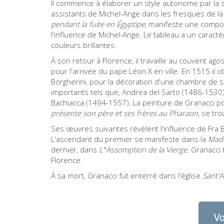
Il commence à élaborer un style autonome par la su
assistants de Michel-Ange dans les fresques de la 
pendant la fuite en Égypt
ipe,
manifeste une composi
l'influence de Michel-Ange. Le tableau a un caract
couleurs brillantes.
À son retour à Florence, il travaille au couvent ago
pour l'arrivée du pape Léon X en ville. En 1515 i
Borgherini, pour la décoration d'une chambre de son
importants tels que, Andrea del Sarto (1486-1530
Bachiacca (1494-1557). La peinture de Granacci pour 
présente son père et ses frères au Pharaon
, se tr
Ses œuvres suivantes révèlent l'influence de Fra
L'ascendant du premier se manifeste dans la
Mad
dernier, dans
L'
'
Assomption de la Vierge.
Granacci 
Florence.
À sa mort, Granacci fut enterré dans l'église
Sant'
Vo