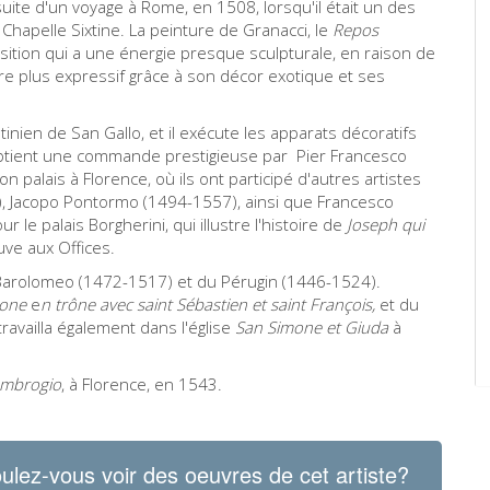
ite d'un voyage à Rome, en 1508, lorsqu'il était un des
Chapelle Sixtine. La peinture de Granacci, le
Repos
tion qui a une énergie presque sculpturale, en raison de
ère plus expressif grâce à son décor exotique et ses
stinien de San Gallo, et il exécute les apparats décoratifs
l obtient une commande prestigieuse par Pier Francesco
 palais à Florence, où ils ont participé d'autres artistes
), Jacopo Pontormo (1494-1557), ainsi que Francesco
le palais Borgherini, qui illustre l'histoire de
Joseph qui
ouve aux Offices.
 Barolomeo (1472-1517) et du Pérugin (1446-1524).
one
e
n trône avec s
aint Sébastien et
saint François,
et du
travailla également dans l'église
San Simone et Giuda
à
Ambrogio
, à Florence, en 1543.
ulez-vous voir des oeuvres de cet artiste?