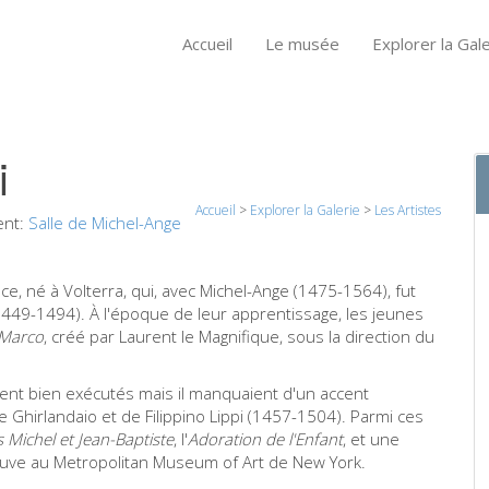
Accueil
Le musée
Explorer la Gale
i
Accueil
>
Explorer la Galerie
>
Les Artistes
nt:
Salle de Michel-Ange
e, né à Volterra, qui, avec Michel-Ange (1475-1564), fut
(1449-1494). À l'époque de leur apprentissage, les jeunes
Marco
, créé par Laurent le Magnifique, sous la direction du
ent bien exécutés mais il manquaient d'un accent
Ghirlandaio et de Filippino Lippi (1457-1504). Parmi ces
s
Michel et Jean-Baptiste
, l'
Adoration de l'Enfant
, et une
trouve au Metropolitan Museum of Art de New York.