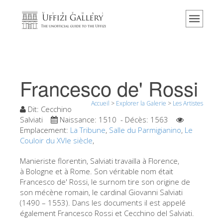
Accueil
Le musée
Renseignements
Histoire
Francesco de' Rossi
Événements et expositions
Accueil
>
Explorer la Galerie
>
Les Artistes
L' avis des visiteurs
Dit:
Cecchino
Salviati
Naissance:
1510
- Décès:
1563
Contact
Emplacement:
La Tribune
,
Salle du Parmigianino
,
Le
Couloir du XVIe siècle
,
Explorer la Galerie
Manieriste florentin, Salviati travailla à Florence,
Réserver
à Bologne et à Rome. Son véritable nom était
Visite virtuelle
Francesco de' Rossi, le surnom tire son origine de
son mécène romain, le cardinal Giovanni Salviati
Les Oeuvres
(1490 – 1553). Dans les documents il est appelé
également Francesco Rossi et Cecchino del Salviati.
Les Salles