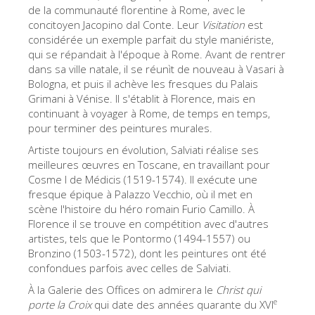
La tour d'Arnolfo
de la communauté florentine à Rome, avec le
concitoyen Jacopino dal Conte. Leur
Visitation
est
Le Corridor de Vasari
considérée un exemple parfait du style maniériste,
qui se répandait à l'époque à Rome. Avant de rentrer
Le Palazzo Vecchio
dans sa ville natale, il se réunìt de nouveau à Vasari à
Santa Maria Novella
Bologna, et puis il achève les fresques du Palais
Grimani à Vénise. Il s'établit à Florence, mais en
la Basilique de Santa Croce
continuant à voyager à Rome, de temps en temps,
pour terminer des peintures murales.
Réserver
Artiste toujours en évolution, Salviati réalise ses
Réserver une visite guidée
meilleures œuvres en Toscane, en travaillant pour
Cosme I de Médicis (1519-1574). Il exécute une
Les billets coupe-file
fresque épique à Palazzo Vecchio, où il met en
FR
scène l'histoire du héro romain Furio Camillo. À
Florence il se trouve en compétition avec d'autres
ENGLISH
artistes, tels que le Pontormo (1494-1557) ou
Bronzino (1503-1572), dont les peintures ont été
中文
confondues parfois avec celles de Salviati.
DEUTSCH
À la Galerie des Offices on admirera le
Christ qui
e
porte la Croix
qui date des années quarante du XVI
FRANÇAIS