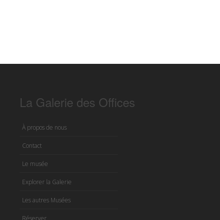
La Galerie des Offices
À propos de nous
Contact
Le musée
Explorer la Galerie
Les autres Musées
Réserver