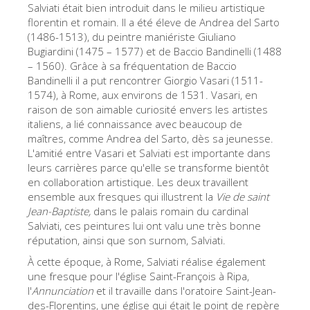
Salviati était bien introduit dans le milieu artistique
Les Artistes
florentin et romain. Il a été éleve de Andrea del Sarto
(1486-1513), du peintre maniériste Giuliano
Les nouvelles salles
Bugiardini (1475 – 1577) et de Baccio Bandinelli (1488
Les autres Musées
– 1560). Grâce à sa fréquentation de Baccio
Bandinelli il a put rencontrer Giorgio Vasari (1511-
Le Musée national du Bargello
1574), à Rome, aux environs de 1531. Vasari, en
raison de son aimable curiosité envers les artistes
Galerie de l'Académie
italiens, a lié connaissance avec beaucoup de
maîtres, comme Andrea del Sarto, dès sa jeunesse.
La Galerie Palatine
L'amitié entre Vasari et Salviati est importante dans
Les Chapelles Médicis
leurs carrières parce qu'elle se transforme bientôt
en collaboration artistique. Les deux travaillent
Le Musée de San Marco
ensemble aux fresques qui illustrent la
Vie de saint
Jean-Baptiste,
dans le palais romain du cardinal
Musée Archéologique
Salviati, ces peintures lui ont valu une très bonne
Opificio delle Pietre Dure
réputation, ainsi que son surnom, Salviati.
À cette époque, à Rome, Salviati réalise également
Le Musée Galilée
une fresque pour l'église Saint-François à Ripa,
Le Jardin de Boboli
l'
Annunciation
et il travaille dans l'oratoire Saint-Jean-
des-Florentins, une église qui était le point de repère