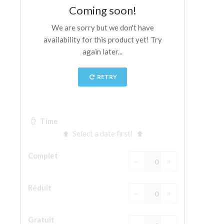
La tour d'Arnolfo
Le Corridor de Vasari
Le Palazzo Vecchio
Santa Maria Novella
la Basilique de Santa Croce
Réserver
Réserver une visite guidée
Les billets coupe-file
FR
ENGLISH
中文
DEUTSCH
FRANÇAIS