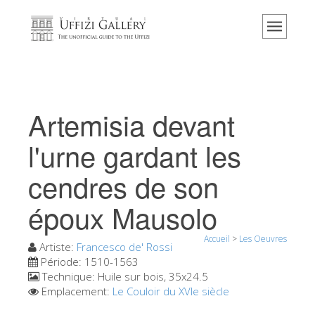
Accueil
Le musée
Renseignements
Histoire
Artemisia devant
Événements et expositions
l'urne gardant les
L' avis des visiteurs
cendres de son
Contact
époux Mausolo
Explorer la Galerie
Réserver
Accueil
>
Les Oeuvres
Artiste:
Francesco de' Rossi
Visite virtuelle
Période:
1510-1563
Technique:
Huile sur bois, 35x24.5
Les Oeuvres
Emplacement:
Le Couloir du XVIe siècle
Les Salles