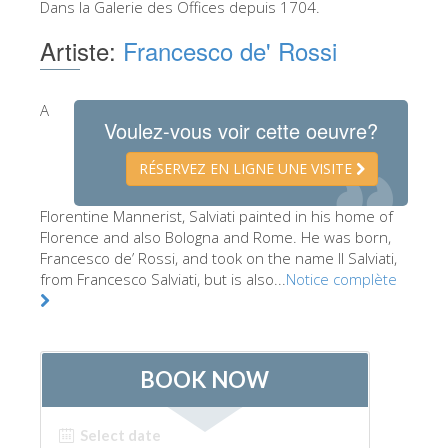
Dans la Galerie des Offices depuis 1704.
Les Artistes
Artiste:
Francesco de' Rossi
Les nouvelles salles
Les autres Musées
A
Voulez-vous voir cette oeuvre?
Le Musée national du Bargello
Galerie de l'Académie
RÉSERVEZ EN LIGNE UNE VISITE
La Galerie Palatine
Florentine Mannerist, Salviati painted in his home of
Florence and also Bologna and Rome. He was born,
Les Chapelles Médicis
Francesco de’ Rossi, and took on the name Il Salviati,
Le Musée de San Marco
from Francesco Salviati, but is also...
Notice complète
Musée Archéologique
Opificio delle Pietre Dure
Le Musée Galilée
Le Jardin de Boboli