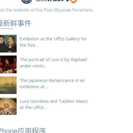
sit the website of the Polo Museale Fiorentino
最新鲜事件
Exhibition at the Uffizi Gallery for
the five...
The portrait of Lion X by Raphael
under resto...
The Japanese Renaissance in an
exhibition at ...
Luca Giordano and Taddeo Mazzi
at the Uffizi ...
iPhone应用程序