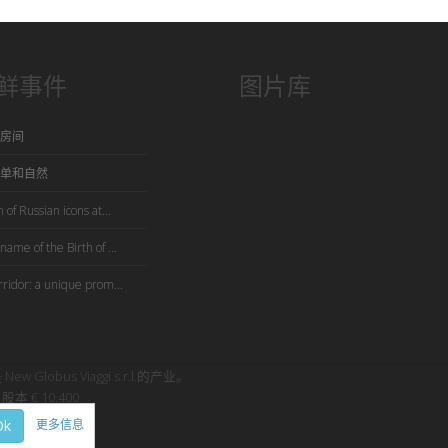
鲜事件
图片库
房间
单和自然
 of Russian icons at...
name of the Birth of ...
rridor: a unique prom...
是 New Globus Viaggi s.r.l.的产业。
股本 € 10.400
Ok
更多信息