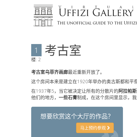
考古室
1
楼:
2
考古室乌菲齐画廊
最近重新开放了。
这个房间本来是建立在1920年举办的奥古斯都和平
在1937年5，当它被决定让所有的分散片的
阿拉帕斯
他们的地方，
一些石膏
制成，在这个房间里显示，我
想要欣赏这个大厅的作品？
马上预约参观