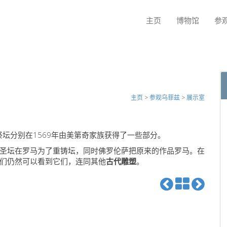
主页
博物馆
参
主页
>
参观乌菲兹
>
展示室
祭坛分别在1569年由美第奇家族获得了一些部分。
圣坛在罗马为了重铸坛，同时佛罗伦萨把原来的作品罗马。在
们仍然可以看到它们，连同其他
古代雕塑
。