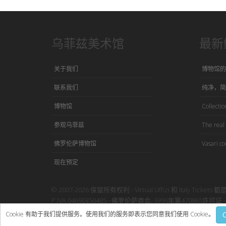
乌菲兹美术馆
最新
关于我们
博物馆的
联系我们
纯净，简
博物馆
Collection
参观乌菲兹
The real 
佛罗伦萨博物馆
Vasari co
现在预定
© 2007-2026 保留所有权利 - Virtual Uffizi 和 Italy Tickets 都
P.IVA 04690350485 - 佛罗伦萨商会, 1996年第470865许可证 - 
使用本网站即表示接受Virtual Uffizi”
条款与细则
-
隐私政策
Cookie 有助于我们提供服务。使用我们的服务即表示您同意我们使用 Cookie。