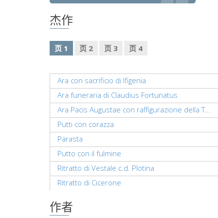
杰作
页 1
页 2
页 3
页 4
Ara con sacrificio di Ifigenia
Ara funeraria di Claudius Fortunatus
Ara Pacis Augustae con raffigurazione della T...
Putti con corazza
Parasta
Putto con il fulmine
Ritratto di Vestale c.d. Plotina
Ritratto di Cicerone
作者