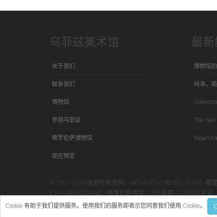
乌菲兹美术馆
最新
关于我们
博物馆的
联系我们
纯净，简
博物馆
Collection
参观乌菲兹
The real 
佛罗伦萨博物馆
Vasari co
现在预定
© 2007-2026 保留所有权利 - Virtual Uffizi 和 Italy Tickets 都
P.IVA 04690350485 - 佛罗伦萨商会, 1996年第470865许可证 - 
使用本网站即表示接受Virtual Uffizi”
条款与细则
-
隐私政策
Cookie 有助于我们提供服务。使用我们的服务即表示您同意我们使用 Cookie。