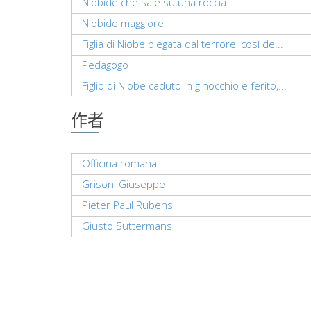
Niobide che sale su una roccia
Niobide maggiore
Figlia di Niobe piegata dal terrore, così de...
Pedagogo
Figlio di Niobe caduto in ginocchio e ferito,...
作者
Officina romana
Grisoni Giuseppe
Pieter Paul Rubens
Giusto Suttermans