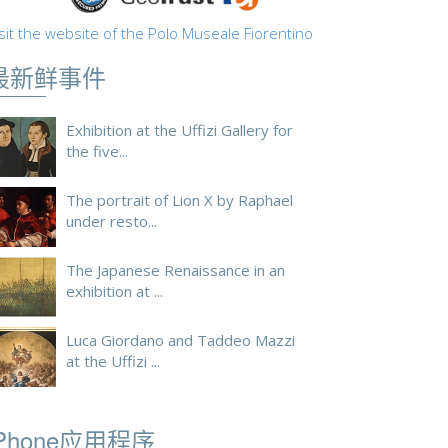
sit the website of the Polo Museale Fiorentino
最新鲜事件
Exhibition at the Uffizi Gallery for
the five...
The portrait of Lion X by Raphael
under resto...
The Japanese Renaissance in an
exhibition at ...
Luca Giordano and Taddeo Mazzi
at the Uffizi ...
iPhone应用程序