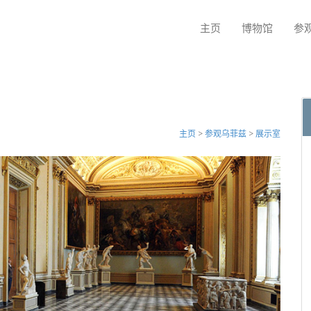
主页
博物馆
参
主页
>
参观乌菲兹
>
展示室