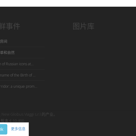
鲜事件
图片库
房间
单和自然
 of Russian icons at...
name of the Birth of ...
rridor: a unique prom...
是 New Globus Viaggi s.r.l.的产业。
股本 € 10.400
Ok
更多信息