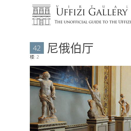
尼俄伯厅
42
楼:
2