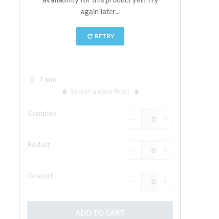
La tour d'Arnolfo
Le Corridor de Vasari
Le Palazzo Vecchio
Santa Maria Novella
la Basilique de Santa Croce
Réserver
Réserver une visite guidée
Les billets coupe-file
FR
ENGLISH
中文
DEUTSCH
FRANÇAIS