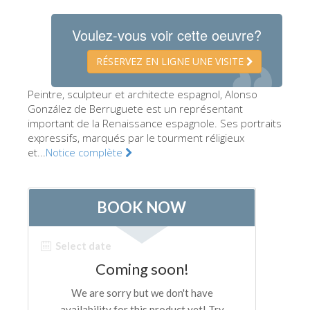
Les Artistes
Voulez-vous voir cette oeuvre?
Les nouvelles salles
RÉSERVEZ EN LIGNE UNE VISITE
Les autres Musées
Le Musée national du Bargello
Peintre, sculpteur et architecte espagnol, Alonso
González de Berruguete est un représentant
Galerie de l'Académie
important de la Renaissance espagnole. Ses portraits
expressifs, marqués par le tourment réligieux
La Galerie Palatine
et...
Notice complète
Les Chapelles Médicis
Le Musée de San Marco
Musée Archéologique
Opificio delle Pietre Dure
Le Musée Galilée
Le Jardin de Boboli