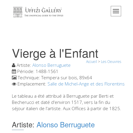
Accueil
Le musée
Renseignements
Histoire
Vierge à l'Enfant
Événements et expositions
Accueil
>
Les Oeuvres
L' avis des visiteurs
Artiste:
Alonso Berruguete
Période:
1488-1561
Contact
Technique:
Tempera sur bois, 89x64
Emplacement:
Salle de Michel-Ange et des Florentins
Explorer la Galerie
Le tableau a été attribué à Berruguete par Berti et
Réserver
Becherucci et daté d'environ 1517, vers la fin du
Visite virtuelle
séjour italien de l'artiste. Aux Offices à partir de 1825.
Les Oeuvres
Artiste:
Alonso Berruguete
Les Salles