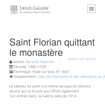
Accueil
Le musée
Renseignements
Histoire
Saint Florian quittant
Événements et expositions
le monastère
L' avis des visiteurs
Accueil
>
Les Oeuvres
Contact
Artiste:
Albrecht Altdorfer
Période:
1480-1538
Explorer la Galerie
Technique:
Huile sur bois, 81.4x67
Emplacement:
Salle des Flamands et des Allemands du X
Réserver
Visite virtuelle
Le tableau fut peint à la même époque du
Martyre,
œuvre qui se trouve aux Offices également.
Les Oeuvres
Son entrée dans la Galerie date de 1914.
Les Salles