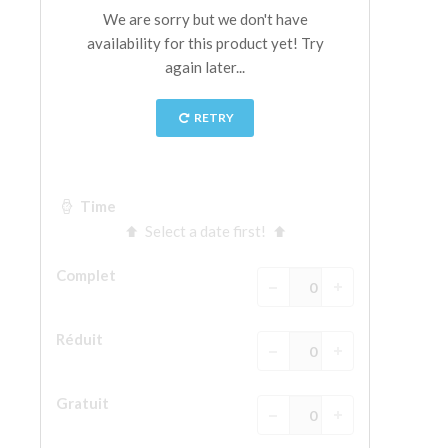
La tour d'Arnolfo
Le Corridor de Vasari
Le Palazzo Vecchio
Santa Maria Novella
la Basilique de Santa Croce
Réserver
Réserver une visite guidée
Les billets coupe-file
FR
ENGLISH
中文
DEUTSCH
FRANÇAIS