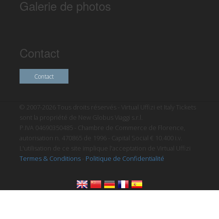
Galerie de photos
Contact
Contact
© 2007-2026 Tous droits réservés - Virtual Uffizi et Italy Tickets
sont la propriété de New Globus Viaggi s.r.l.
P.IVA 04690350485 - Chambre de Commerce de Florence,
autorisation n. 470865 de 1996 - Capital Social € 10.400 i.v.
L'utilisation de ce site implique l'acceptation de Virtual Uffizi
Termes & Conditions
-
Politique de Confidentialité