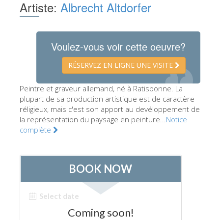
Artiste:
Albrecht Altdorfer
Les Artistes
Les nouvelles salles
Voulez-vous voir cette oeuvre?
Les autres Musées
Le Musée national du Bargello
RÉSERVEZ EN LIGNE UNE VISITE
Galerie de l'Académie
Peintre et graveur allemand, né à Ratisbonne. La
plupart de sa production artistique est de caractère
La Galerie Palatine
réligieux, mais c'est son apport au devéloppement de
Les Chapelles Médicis
la représentation du paysage en peinture...
Notice
complète
Le Musée de San Marco
Musée Archéologique
Opificio delle Pietre Dure
Le Musée Galilée
Le Jardin de Boboli