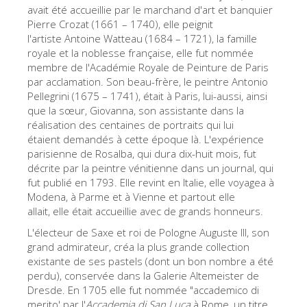
La tour d'Arnolfo
avait été accueillie par le marchand d'art et banquier
Pierre Crozat (1661 – 1740), elle peignit
Le Corridor de Vasari
l'artiste Antoine Watteau (1684 – 1721), la famille
royale et la noblesse française, elle fut nommée
Le Palazzo Vecchio
membre de l'Académie Royale de Peinture de Paris
Santa Maria Novella
par acclamation. Son beau-frère, le peintre Antonio
Pellegrini (1675 – 1741), était à Paris, lui-aussi, ainsi
la Basilique de Santa Croce
que la sœur, Giovanna, son assistante dans la
réalisation des centaines de portraits qui lui
Réserver
étaient demandés à cette époque là. L'expérience
Réserver une visite guidée
parisienne de Rosalba, qui dura dix-huit mois, fut
décrite par la peintre vénitienne dans un journal, qui
Les billets coupe-file
fut publié en 1793. Elle revint en Italie, elle voyagea à
Modena, à Parme et à Vienne et partout elle
FR
allait, elle était accueillie avec de grands honneurs.
ENGLISH
L'électeur de Saxe et roi de Pologne Auguste III, son
grand admirateur, créa la plus grande collection
中文
existante de ses pastels (dont un bon nombre a été
DEUTSCH
perdu), conservée dans la Galerie Altemeister de
Dresde. En 1705 elle fut nommée "accademico di
FRANÇAIS
merito' par l'
Accademia di San Luca
à Rome, un titre