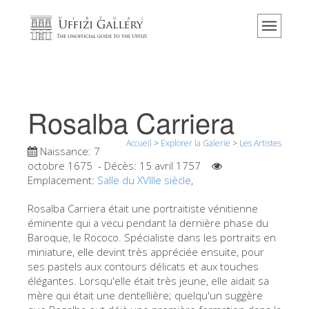
Accueil
Le musée
Renseignements
Histoire
Rosalba Carriera
Événements et expositions
Accueil
>
Explorer la Galerie
>
Les Artistes
L' avis des visiteurs
Naissance:
7
octobre 1675
- Décès:
15 avril 1757
Contact
Emplacement:
Salle du XVIIIe siècle
,
Explorer la Galerie
Rosalba Carriera était une portraitiste vénitienne
éminente qui a vecu pendant la dernière phase du
Réserver
Baroque, le Rococo. Spécialiste dans les portraits en
Visite virtuelle
miniature, elle devint très appréciée ensuite, pour
ses pastels aux contours délicats et aux touches
Les Oeuvres
élégantes. Lorsqu'elle était très jeune, elle aidait sa
mère qui était une dentellière; quelqu'un suggère
Les Salles