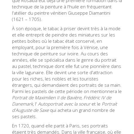
que Rosalba eut déjà une première formation dans la
technique de la peinture à l'huile en fréquentant
Les Artistes
l'atélier du peintre vénitien Giuseppe Diamantini
Les nouvelles salles
(1621 – 1705).
Les autres Musées
À son époque, le tabac à priser devint très à la mode
et elle entreprit de peindre des miniatures sur les
Le Musée national du Bargello
petites boîtes où le tabac était conservé, en
employant, pour la première fois à Vénise, une
Galerie de l'Académie
technique de peinture sur ivoire. Au cours des
années, elle se spécialisa dans le genre du portrait
La Galerie Palatine
au pastel, technique dont elle fut une pionnière dans
Les Chapelles Médicis
la ville lagunaire. Elle devint une sorte d'attraction
pour les riches, les nobles et les touristes
Le Musée de San Marco
étrangers, qui demandaient des portraits de sa main.
Parmi les pastels de cette période on mentionnera le
Musée Archéologique
Portrait de Maximilien II de Bavière, Frédéric IV de
Opificio delle Pietre Dure
Danemark,
l'
Autoportrait avec la soeur
et le
Portrait
d'Auguste de Saxe
qui acheta un grand nombre de
Le Musée Galilée
ses pastels.
Le Jardin de Boboli
En 1720, quand elle partit à Paris, ses portraits
étaient très demandés. Dans la ville française, où elle