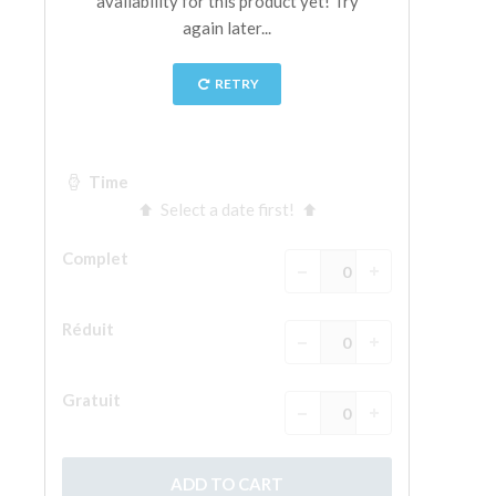
La tour d'Arnolfo
Le Corridor de Vasari
Le Palazzo Vecchio
Santa Maria Novella
la Basilique de Santa Croce
Réserver
Réserver une visite guidée
Les billets coupe-file
FR
ENGLISH
中文
DEUTSCH
FRANÇAIS