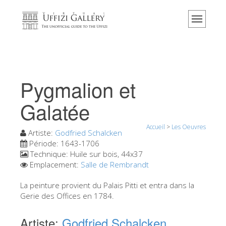
Accueil
Le musée
Renseignements
Histoire
Pygmalion et
Événements et expositions
Galatée
L' avis des visiteurs
Accueil
>
Les Oeuvres
Contact
Artiste:
Godfried Schalcken
Période:
1643-1706
Explorer la Galerie
Technique:
Huile sur bois, 44x37
Emplacement:
Salle de Rembrandt
Réserver
Visite virtuelle
La peinture provient du Palais Pitti et entra dans la
Gerie des Offices en 1784.
Les Oeuvres
Artiste:
Godfried Schalcken
Les Salles