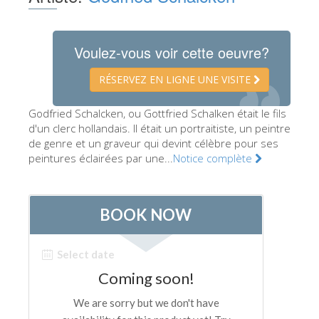
Les Artistes
Les nouvelles salles
Voulez-vous voir cette oeuvre?
Les autres Musées
RÉSERVEZ EN LIGNE UNE VISITE
Le Musée national du Bargello
Godfried Schalcken, ou Gottfried Schalken était le fils
Galerie de l'Académie
d'un clerc hollandais. Il était un portraitiste, un peintre
de genre et un graveur qui devint célèbre pour ses
La Galerie Palatine
peintures éclairées par une...
Notice complète
Les Chapelles Médicis
Le Musée de San Marco
Musée Archéologique
Opificio delle Pietre Dure
Le Musée Galilée
Le Jardin de Boboli