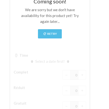
La tour d'Arnolfo
Le Corridor de Vasari
Le Palazzo Vecchio
Santa Maria Novella
la Basilique de Santa Croce
Réserver
Réserver une visite guidée
Les billets coupe-file
FR
ENGLISH
中文
DEUTSCH
FRANÇAIS