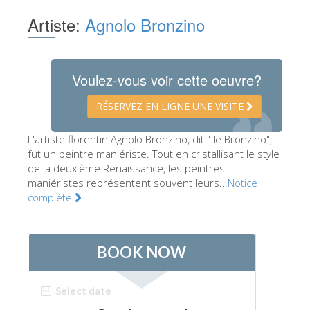
Les Artistes
Artiste:
Agnolo Bronzino
Les nouvelles salles
Les autres Musées
Voulez-vous voir cette oeuvre?
Le Musée national du Bargello
RÉSERVEZ EN LIGNE UNE VISITE
Galerie de l'Académie
L'artiste florentin Agnolo Bronzino, dit " le Bronzino",
La Galerie Palatine
fut un peintre maniériste. Tout en cristallisant le style
Les Chapelles Médicis
de la deuxième Renaissance, les peintres
maniéristes représentent souvent leurs...
Notice
Le Musée de San Marco
complète
Musée Archéologique
Opificio delle Pietre Dure
Le Musée Galilée
Le Jardin de Boboli