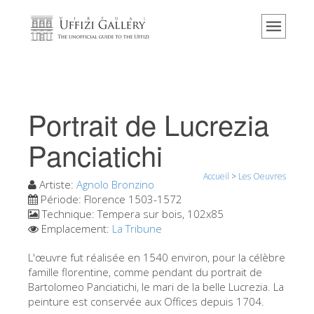
Accueil
Le musée
Renseignements
Histoire
Portrait de Lucrezia
Événements et expositions
Panciatichi
L' avis des visiteurs
Accueil
>
Les Oeuvres
Contact
Artiste:
Agnolo Bronzino
Période:
Florence 1503-1572
Explorer la Galerie
Technique:
Tempera sur bois, 102x85
Emplacement:
La Tribune
Réserver
Visite virtuelle
L'œuvre fut réalisée en 1540 environ, pour la célèbre
famille florentine, comme pendant du portrait de
Les Oeuvres
Bartolomeo Panciatichi, le mari de la belle Lucrezia. La
peinture est conservée aux Offices depuis 1704.
Les Salles