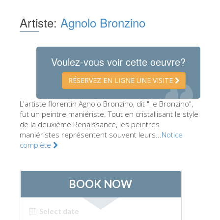
Les Artistes
Artiste:
Agnolo Bronzino
Les nouvelles salles
Les autres Musées
Voulez-vous voir cette oeuvre?
Le Musée national du Bargello
RÉSERVEZ EN LIGNE UNE VISITE
Galerie de l'Académie
La Galerie Palatine
L'artiste florentin Agnolo Bronzino, dit " le Bronzino",
fut un peintre maniériste. Tout en cristallisant le style
Les Chapelles Médicis
de la deuxième Renaissance, les peintres
maniéristes représentent souvent leurs...
Le Musée de San Marco
Notice
complète
Musée Archéologique
Opificio delle Pietre Dure
Le Musée Galilée
Le Jardin de Boboli