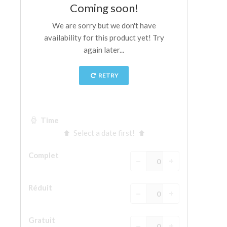
La tour d'Arnolfo
Le Corridor de Vasari
Le Palazzo Vecchio
Santa Maria Novella
la Basilique de Santa Croce
Réserver
Réserver une visite guidée
Les billets coupe-file
FR
ENGLISH
中文
DEUTSCH
FRANÇAIS