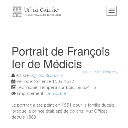
Accueil
Le musée
Renseignements
Histoire
Portrait de François
Événements et expositions
Ier de Médicis
L' avis des visiteurs
Accueil
>
Les Oeuvres
Contact
Artiste:
Agnolo Bronzino
Période:
Florence 1503-1572
Explorer la Galerie
Technique:
Tempera sur bois, 58.5x41.5
Emplacement:
La Tribune
Réserver
Visite virtuelle
Le portrait a été peint en 1551 pour la famille ducale,
lorsque le prince était agé de dix ans. Aux Offices
Les Oeuvres
depuis 1863.
Les Salles