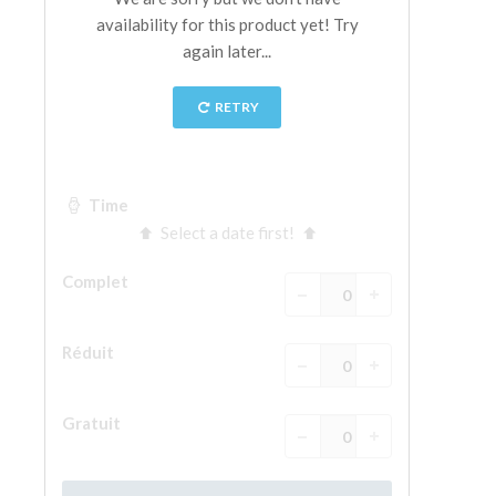
La tour d'Arnolfo
Le Corridor de Vasari
Le Palazzo Vecchio
Santa Maria Novella
la Basilique de Santa Croce
Réserver
Réserver une visite guidée
Les billets coupe-file
FR
ENGLISH
中文
DEUTSCH
FRANÇAIS