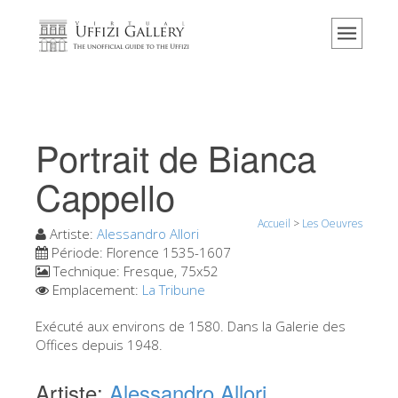
Accueil
Le musée
Renseignements
Histoire
Portrait de Bianca
Événements et expositions
Cappello
L' avis des visiteurs
Accueil
>
Les Oeuvres
Contact
Artiste:
Alessandro Allori
Période:
Florence 1535-1607
Explorer la Galerie
Technique:
Fresque, 75x52
Emplacement:
La Tribune
Réserver
Visite virtuelle
Exécuté aux environs de 1580. Dans la Galerie des
Offices depuis 1948.
Les Oeuvres
Artiste:
Alessandro Allori
Les Salles