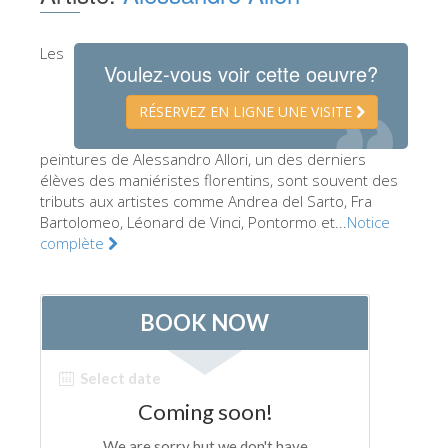
Les Artistes
Les
Les nouvelles salles
Voulez-vous voir cette oeuvre?
Les autres Musées
RÉSERVEZ EN LIGNE UNE VISITE
Le Musée national du Bargello
peintures de Alessandro Allori, un des derniers
Galerie de l'Académie
élèves des maniéristes florentins, sont souvent des
tributs aux artistes comme Andrea del Sarto, Fra
La Galerie Palatine
Bartolomeo, Léonard de Vinci, Pontormo et...
Notice
Les Chapelles Médicis
complète
Le Musée de San Marco
Musée Archéologique
Opificio delle Pietre Dure
Le Musée Galilée
Le Jardin de Boboli