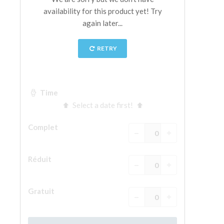
La tour d'Arnolfo
Le Corridor de Vasari
Le Palazzo Vecchio
Santa Maria Novella
la Basilique de Santa Croce
Réserver
Réserver une visite guidée
Les billets coupe-file
FR
ENGLISH
中文
DEUTSCH
FRANÇAIS