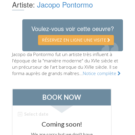
Artiste:
Jacopo Pontormo
Les Artistes
Les nouvelles salles
Voulez-vous voir cette oeuvre?
Les autres Musées
Le Musée national du Bargello
RÉSERVEZ EN LIGNE UNE VISITE
Galerie de l'Académie
Jacopo da Pontormo fut un artiste très influent à
l'époque de la "manière moderne" du XVIe siècle et
La Galerie Palatine
un précurseur de l'art baroque du XVIIe siècle. Il se
Les Chapelles Médicis
forma auprès de grands maîtres...
Notice complète
Le Musée de San Marco
Musée Archéologique
Opificio delle Pietre Dure
Le Musée Galilée
Le Jardin de Boboli