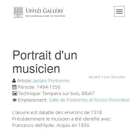
Accueil
Le musée
Renseignements
Histoire
Portrait d'un
Événements et expositions
musicien
L' avis des visiteurs
Accueil
>
Les Oeuvres
Contact
Artiste:
Jacopo Pontormo
Période:
1494-1556
Explorer la Galerie
Technique:
Tempera sur bois, 88x67
Emplacement:
Salle de Pontormo et Rosso Fiorentino
Réserver
Visite virtuelle
L'œuvre est datable des environs de 1518.
Précédemment le musicien a été identifié avec
Les Oeuvres
Francesco dell'Ajolle. Acquis en 1836.
Les Salles