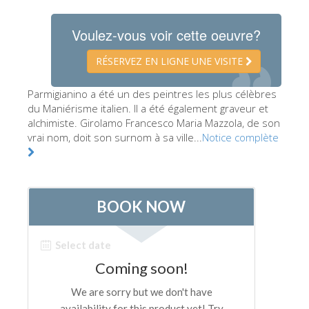
Les Artistes
Voulez-vous voir cette oeuvre?
Les nouvelles salles
RÉSERVEZ EN LIGNE UNE VISITE
Les autres Musées
Le Musée national du Bargello
Parmigianino a été un des peintres les plus célèbres
du Maniérisme italien. Il a été également graveur et
Galerie de l'Académie
alchimiste. Girolamo Francesco Maria Mazzola, de son
vrai nom, doit son surnom à sa ville...
Notice complète
La Galerie Palatine
Les Chapelles Médicis
Le Musée de San Marco
Musée Archéologique
Opificio delle Pietre Dure
Le Musée Galilée
Le Jardin de Boboli