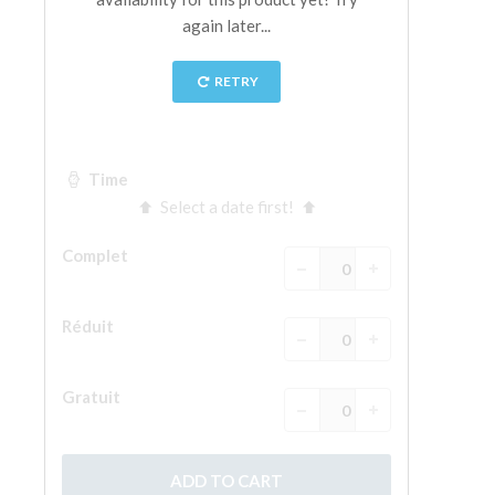
La tour d'Arnolfo
Le Corridor de Vasari
Le Palazzo Vecchio
Santa Maria Novella
la Basilique de Santa Croce
Réserver
Réserver une visite guidée
Les billets coupe-file
FR
ENGLISH
中文
DEUTSCH
FRANÇAIS