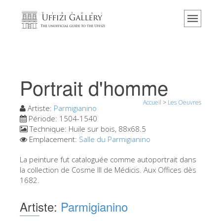
Accueil
Le musée
Renseignements
Histoire
Portrait d'homme
Événements et expositions
Accueil
>
Les Oeuvres
L' avis des visiteurs
Artiste:
Parmigianino
Période:
1504-1540
Contact
Technique:
Huile sur bois, 88x68.5
Emplacement:
Salle du Parmigianino
Explorer la Galerie
La peinture fut cataloguée comme autoportrait dans
Réserver
la collection de Cosme III de Médicis. Aux Offices dès
Visite virtuelle
1682.
Les Oeuvres
Artiste:
Parmigianino
Les Salles