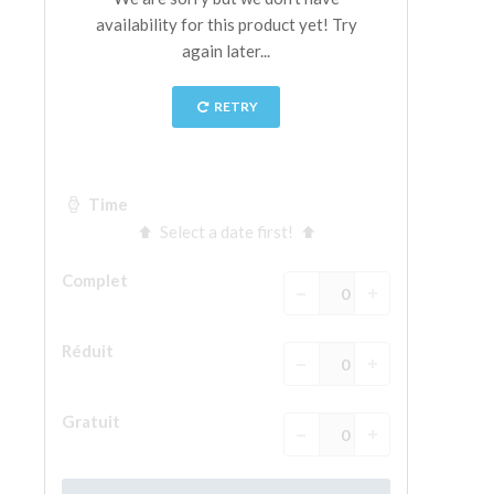
La tour d'Arnolfo
Le Corridor de Vasari
Le Palazzo Vecchio
Santa Maria Novella
la Basilique de Santa Croce
Réserver
Réserver une visite guidée
Les billets coupe-file
FR
ENGLISH
中文
DEUTSCH
FRANÇAIS