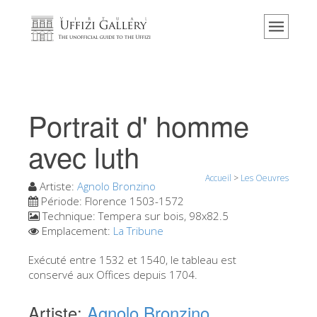
Accueil
Le musée
Renseignements
Histoire
Portrait d' homme
Événements et expositions
avec luth
L' avis des visiteurs
Accueil
>
Les Oeuvres
Contact
Artiste:
Agnolo Bronzino
Période:
Florence 1503-1572
Explorer la Galerie
Technique:
Tempera sur bois, 98x82.5
Emplacement:
La Tribune
Réserver
Visite virtuelle
Exécuté entre 1532 et 1540, le tableau est
conservé aux Offices depuis 1704.
Les Oeuvres
Artiste:
Agnolo Bronzino
Les Salles