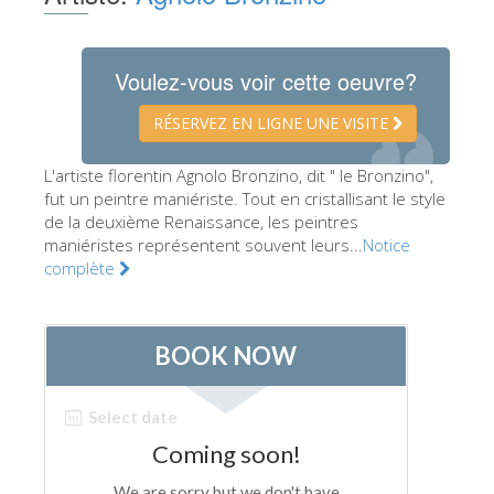
Les Artistes
Les nouvelles salles
Voulez-vous voir cette oeuvre?
Les autres Musées
RÉSERVEZ EN LIGNE UNE VISITE
Le Musée national du Bargello
L'artiste florentin Agnolo Bronzino, dit " le Bronzino",
Galerie de l'Académie
fut un peintre maniériste. Tout en cristallisant le style
de la deuxième Renaissance, les peintres
La Galerie Palatine
maniéristes représentent souvent leurs...
Notice
Les Chapelles Médicis
complète
Le Musée de San Marco
Musée Archéologique
Opificio delle Pietre Dure
Le Musée Galilée
Le Jardin de Boboli