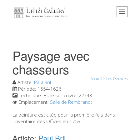
Accueil
Le musée
Renseignements
Histoire
Paysage avec
Événements et expositions
chasseurs
L' avis des visiteurs
Accueil
>
Les Oeuvres
Contact
Artiste:
Paul Bril
Période:
1554-1626
Explorer la Galerie
Technique:
Huile sur cuivre, 27x43
Emplacement:
Salle de Rembrandt
Réserver
Visite virtuelle
La peinture est citée pour la première fois dans
l'inventaire des Offices en 1753.
Les Oeuvres
Artiste:
Paul Bril
Les Salles