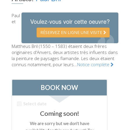
Les Artistes
Paul
Les nouvelles salles
Voulez-vous voir cette oeuvre?
et
Les autres Musées
RÉSERVEZ EN LIGNE UNE VISITE
Le Musée national du Bargello
Mattheus Bril (1550 – 1583) étaient deux frères
Galerie de l'Académie
originaires d'Anvers, deux artistes très influents dans
la peinture de paysages flamande. Les deux étaient
La Galerie Palatine
connus notamment, pour leurs...
Notice complète
Les Chapelles Médicis
Le Musée de San Marco
Musée Archéologique
Opificio delle Pietre Dure
Le Musée Galilée
Le Jardin de Boboli