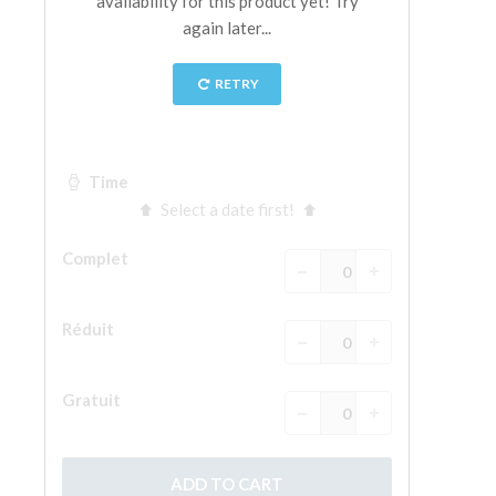
La tour d'Arnolfo
Le Corridor de Vasari
Le Palazzo Vecchio
Santa Maria Novella
la Basilique de Santa Croce
Réserver
Réserver une visite guidée
Les billets coupe-file
FR
ENGLISH
中文
DEUTSCH
FRANÇAIS