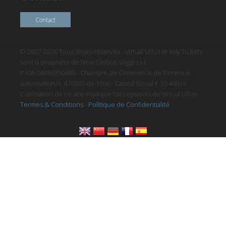
Contact
© 2007-2026 Tous droits réservés - Virtual Uffizi et Italy Tickets
sont la propriété de New Globus Viaggi s.r.l.
P.IVA 04690350485 - Chambre de Commerce de Florence,
autorisation n. 470865 de 1996 - Capital Social € 10.400 i.v.
L'utilisation de ce site implique l'acceptation de Virtual Uffizi
Termes & Conditions
-
Politique de Confidentialité