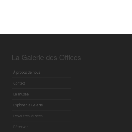
La Galerie des Offices
À propos de nous
Contact
Le musée
Explorer la Galerie
Les autres Musées
Réserver