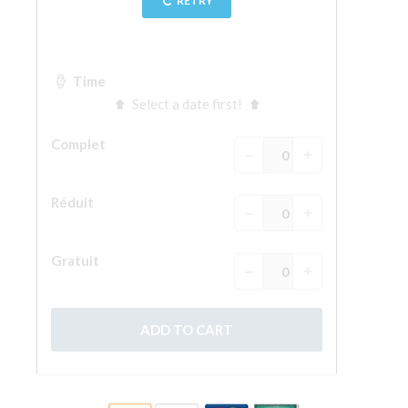
La tour d'Arnolfo
Le Corridor de Vasari
Le Palazzo Vecchio
Santa Maria Novella
la Basilique de Santa Croce
Réserver
Réserver une visite guidée
Les billets coupe-file
FR
ENGLISH
中文
DEUTSCH
FRANÇAIS