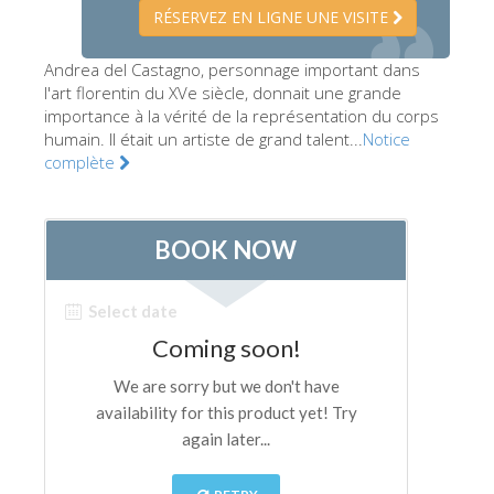
RÉSERVEZ EN LIGNE UNE VISITE
Les Artistes
Les nouvelles salles
Andrea del Castagno, personnage important dans
l'art florentin du XVe siècle, donnait une grande
Les autres Musées
importance à la vérité de la représentation du corps
humain. Il était un artiste de grand talent...
Notice
Le Musée national du Bargello
complète
Galerie de l'Académie
La Galerie Palatine
Les Chapelles Médicis
Le Musée de San Marco
Musée Archéologique
Opificio delle Pietre Dure
Le Musée Galilée
Le Jardin de Boboli