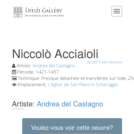
Accueil
Le musée
Renseignements
Histoire
Niccolò Acciaioli
Événements et expositions
Accueil
>
Les Oeuvres
L' avis des visiteurs
Artiste:
Andrea del Castagno
Période:
1421-1457
Contact
Technique:
Fresque détachée et transférée sur toile, 2
Emplacement:
L'église de San Piero in Scheraggio
Explorer la Galerie
Réserver
Artiste:
Andrea del Castagno
Visite virtuelle
Les Oeuvres
Voulez-vous voir cette oeuvre?
Les Salles