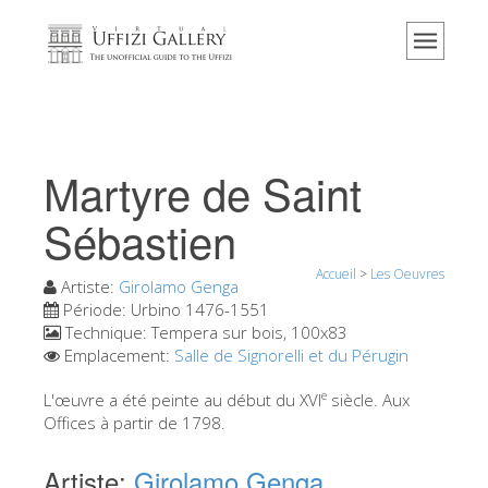
Accueil
Le musée
Renseignements
Histoire
Martyre de Saint
Événements et expositions
Sébastien
L' avis des visiteurs
Accueil
>
Les Oeuvres
Contact
Artiste:
Girolamo Genga
Période:
Urbino 1476-1551
Explorer la Galerie
Technique:
Tempera sur bois, 100x83
Emplacement:
Salle de Signorelli et du Pérugin
Réserver
Visite virtuelle
e
L'œuvre a été peinte au début du XVI
siècle. Aux
Offices à partir de 1798.
Les Oeuvres
Artiste:
Girolamo Genga
Les Salles