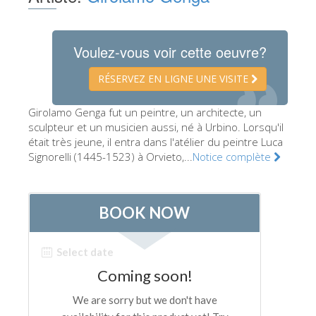
Les Artistes
Les nouvelles salles
Voulez-vous voir cette oeuvre?
Les autres Musées
RÉSERVEZ EN LIGNE UNE VISITE
Le Musée national du Bargello
Girolamo Genga fut un peintre, un architecte, un
Galerie de l'Académie
sculpteur et un musicien aussi, né à Urbino. Lorsqu'il
était très jeune, il entra dans l'atélier du peintre Luca
La Galerie Palatine
Signorelli (1445-1523) à Orvieto,...
Notice complète
Les Chapelles Médicis
Le Musée de San Marco
Musée Archéologique
Opificio delle Pietre Dure
Le Musée Galilée
Le Jardin de Boboli