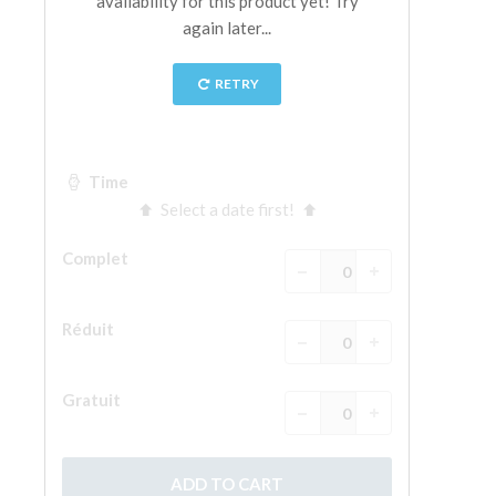
La tour d'Arnolfo
Le Corridor de Vasari
Le Palazzo Vecchio
Santa Maria Novella
la Basilique de Santa Croce
Réserver
Réserver une visite guidée
Les billets coupe-file
FR
ENGLISH
中文
DEUTSCH
FRANÇAIS