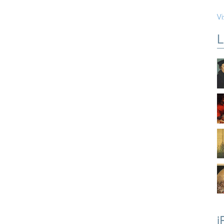
Vi
L
i