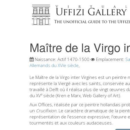
Maître de la Virgo i
Naissance:
Actif 1470-1500
Emplacement:
Sa
Allemands du XVIe siècle
,
Le Maître de la Virgo inter Virgines est un peintre
représente la Viergé avec les saints, conservée 
travaillé à Delft où il réalisa plus de vingt œuvres d
e
du XV
siècle (Kren e Marx, Web Gallery of Art).
Aux Offices, réalisée par ce peintre hollandais pr
un
Crucifixion.
Le caractère dramatique de la peintu
représentation de l'essence expressive; l'œuvre e
tourmentés et aux couleurs audacieuses.