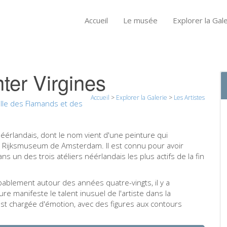
Accueil
Le musée
Explorer la Gale
nter Virgines
Accueil
>
Explorer la Galerie
>
Les Artistes
lle des Flamands et des
 néérlandais, dont le nom vient d'une peinture qui
au Rijksmuseum de Amsterdam. Il est connu pour avoir
ans un des trois atéliers néérlandais les plus actifs de la fin
obablement autour des années quatre-vingts, il y a
re manifeste le talent inusuel de l'artiste dans la
st chargée d'émotion, avec des figures aux contours