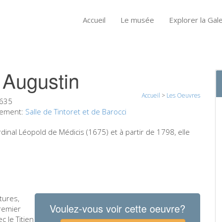
Accueil
Le musée
Explorer la Gale
 Augustin
Accueil
>
Les Oeuvres
635
ement:
Salle de Tintoret et de Barocci
rdinal Léopold de Médicis (1675) et à partir de 1798, elle
tures,
Voulez-vous voir cette oeuvre?
premier
c le Titien