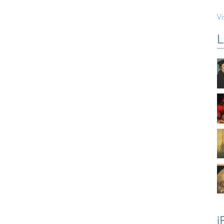
Vi
L
i