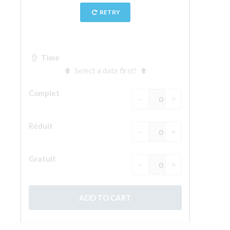
La tour d'Arnolfo
Le Corridor de Vasari
Le Palazzo Vecchio
Santa Maria Novella
la Basilique de Santa Croce
Réserver
Réserver une visite guidée
Les billets coupe-file
FR
ENGLISH
中文
DEUTSCH
FRANÇAIS