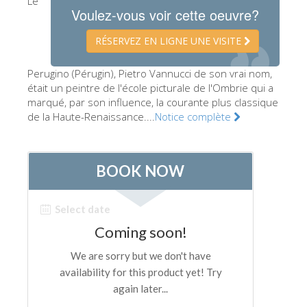
Le
Voulez-vous voir cette oeuvre?
Les Artistes
Les nouvelles salles
RÉSERVEZ EN LIGNE UNE VISITE
Les autres Musées
Perugino (Pérugin), Pietro Vannucci de son vrai nom,
était un peintre de l'école picturale de l'Ombrie qui a
Le Musée national du Bargello
marqué, par son influence, la courante plus classique
Galerie de l'Académie
de la Haute-Renaissance....
Notice complète
La Galerie Palatine
Les Chapelles Médicis
Le Musée de San Marco
Musée Archéologique
Opificio delle Pietre Dure
Le Musée Galilée
Le Jardin de Boboli