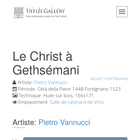
Accueil
Le musée
Renseignements
Histoire
Le Christ à
Événements et expositions
Gethsémani
L' avis des visiteurs
Accueil
>
Les Oeuvres
Contact
Artiste:
Pietro Vannucci
Période:
Città della Pieve 1448-Fontignano 1523
Explorer la Galerie
Technique:
Huile sur bois, 166x171
Emplacement:
Salle de Léonard de Vinci
Réserver
Visite virtuelle
Artiste:
Pietro Vannucci
Les Oeuvres
Les Salles