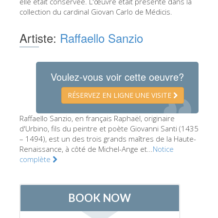
elle était conservée. L'œuvre était présente dans la
Les Artistes
collection du cardinal Giovan Carlo de Médicis.
Les nouvelles salles
Artiste:
Raffaello Sanzio
Les autres Musées
Le Musée national du Bargello
Voulez-vous voir cette oeuvre?
Galerie de l'Académie
RÉSERVEZ EN LIGNE UNE VISITE
La Galerie Palatine
Les Chapelles Médicis
Raffaello Sanzio, en français Raphaël, originaire
d'Urbino, fils du peintre et poète Giovanni Santi (1435
Le Musée de San Marco
– 1494), est un des trois grands maîtres de la Haute-
Renaissance, à côté de Michel-Ange et...
Notice
Musée Archéologique
complète
Opificio delle Pietre Dure
Le Musée Galilée
Le Jardin de Boboli