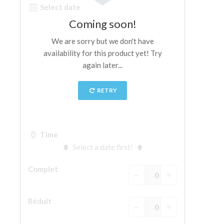
La tour d'Arnolfo
Le Corridor de Vasari
Le Palazzo Vecchio
Santa Maria Novella
la Basilique de Santa Croce
Réserver
Réserver une visite guidée
Les billets coupe-file
FR
ENGLISH
中文
DEUTSCH
FRANÇAIS