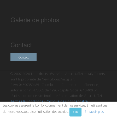
Galerie de photos
Contact
Contact
© 2007-2026 Tous droits réservés - Virtual Uffizi et Italy Tickets
sont la propriété de New Globus Viaggi s.r.l.
P.IVA 04690350485 - Chambre de Commerce de Florence,
autorisation n. 470865 de 1996 - Capital Social € 10.400 i.v.
L'utilisation de ce site implique l'acceptation de Virtual Uffizi
Termes & Conditions
-
Politique de Confidentialité
Les cookies assurent le bon fonctionnement de nos services. En utilisant ces
OK
derniers, vous acceptez l'utilisation des cookies.
En savoir plus