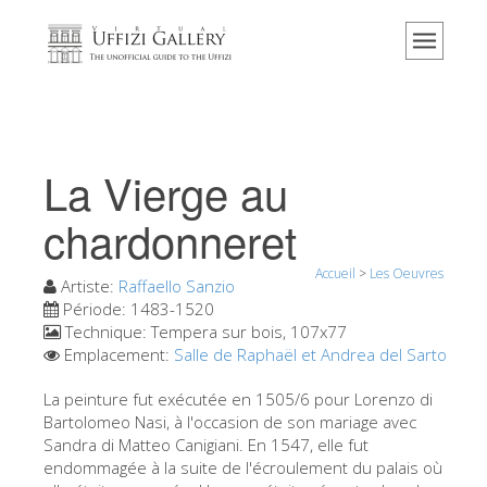
Accueil
Le musée
Renseignements
Histoire
La Vierge au
Événements et expositions
chardonneret
L' avis des visiteurs
Accueil
>
Les Oeuvres
Contact
Artiste:
Raffaello Sanzio
Période:
1483-1520
Explorer la Galerie
Technique:
Tempera sur bois, 107x77
Emplacement:
Salle de Raphaël et Andrea del Sarto
Réserver
Visite virtuelle
La peinture fut exécutée en 1505/6 pour Lorenzo di
Bartolomeo Nasi, à l'occasion de son mariage avec
Les Oeuvres
Sandra di Matteo Canigiani. En 1547, elle fut
endommagée à la suite de l'écroulement du palais où
Les Salles