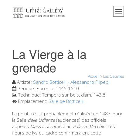
Accueil
Le musée
Renseignements
Histoire
La Vierge à la
Événements et expositions
grenade
L' avis des visiteurs
Accueil
>
Les Oeuvres
Contact
Artiste:
Sandro Botticelli - Alessandro Filipepi
Explorer la Galerie
Période:
Florence 1445-1510
Technique:
Tempera sur bois, diam. 143.5
Réserver
Emplacement:
Salle de Botticelli
Visite virtuelle
La peinture fut probablement réalisée en 1487, pour
la Salle
delle Udienze
(audiences) des officiels
Les Oeuvres
appelés
Massai
di camera
au
Palazzo Vecchio
. Les
Les Salles
fleurs de lys du cadre confirmeraient cette