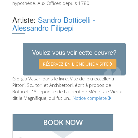
hypothèse. Aux Offices depuis 1780.
Les Artistes
Artiste:
Sandro Botticelli -
Les nouvelles salles
Alessandro Filipepi
Les autres Musées
Le Musée national du Bargello
Voulez-vous voir cette oeuvre?
Galerie de l'Académie
La Galerie Palatine
RÉSERVEZ EN LIGNE UNE VISITE
Les Chapelles Médicis
Giorgio Vasari dans le livre, Vite de’ piu eccellenti
Le Musée de San Marco
Pittori, Scultori et Architettori, écrit à propos de
Botticelli: "À l'époque de Laurent de Médicis le Vieux,
Musée Archéologique
dit le Magnifique, qui fut un...
Notice complète
Opificio delle Pietre Dure
Le Musée Galilée
Le Jardin de Boboli