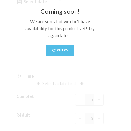
La tour d'Arnolfo
Le Corridor de Vasari
Le Palazzo Vecchio
Santa Maria Novella
la Basilique de Santa Croce
Réserver
Réserver une visite guidée
Les billets coupe-file
FR
ENGLISH
中文
DEUTSCH
FRANÇAIS