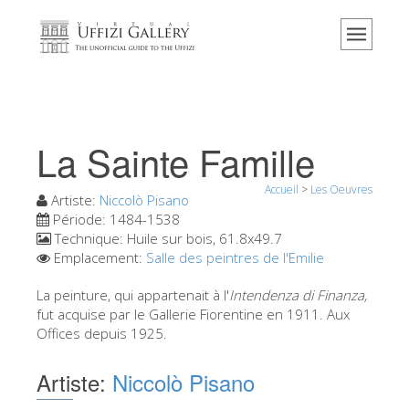
Accueil
Le musée
Renseignements
Histoire
La Sainte Famille
Événements et expositions
Accueil
>
Les Oeuvres
L' avis des visiteurs
Artiste:
Niccolò Pisano
Période:
1484-1538
Contact
Technique:
Huile sur bois, 61.8x49.7
Emplacement:
Salle des peintres de l'Emilie
Explorer la Galerie
La peinture, qui appartenait à l'
Intendenza di Finanza,
Réserver
fut acquise par le Gallerie Fiorentine en 1911. Aux
Visite virtuelle
Offices depuis 1925.
Les Oeuvres
Artiste:
Niccolò Pisano
Les Salles