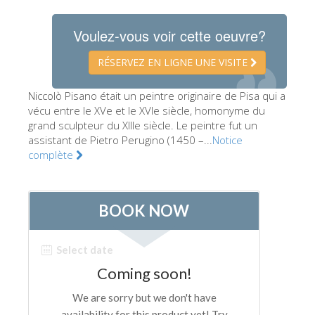
Les Artistes
Voulez-vous voir cette oeuvre?
Les nouvelles salles
RÉSERVEZ EN LIGNE UNE VISITE
Les autres Musées
Le Musée national du Bargello
Niccolò Pisano était un peintre originaire de Pisa qui a
vécu entre le XVe et le XVIe siècle, homonyme du
Galerie de l'Académie
grand sculpteur du XIIIe siècle. Le peintre fut un
assistant de Pietro Perugino (1450 –...
Notice
La Galerie Palatine
complète
Les Chapelles Médicis
Le Musée de San Marco
Musée Archéologique
Opificio delle Pietre Dure
Le Musée Galilée
Le Jardin de Boboli