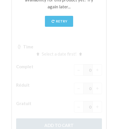
La tour d'Arnolfo
Le Corridor de Vasari
Le Palazzo Vecchio
Santa Maria Novella
la Basilique de Santa Croce
Réserver
Réserver une visite guidée
Les billets coupe-file
FR
ENGLISH
中文
DEUTSCH
FRANÇAIS