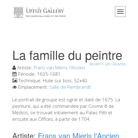
Accueil
Le musée
Renseignements
Histoire
La famille du peintre
Événements et expositions
Accueil
>
Les Oeuvres
L' avis des visiteurs
Artiste:
Frans van Mieris l'Ancien
Période:
1635-1681
Contact
Technique:
Huile sur bois, 52x40
Emplacement:
Salle de Rembrandt
Explorer la Galerie
Le portrait de groupe est signé et daté de 1675. La
Réserver
peinture, qui a été commandée par Cosme III de
Visite virtuelle
Médicis, se trouvait initialement au Palais Pitti et
ensuite aux Offices, à partir de 1704.
Les Oeuvres
Artiste:
Frans van Mieris l'Ancien
Les Salles