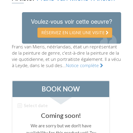
Les Artistes
Les nouvelles salles
Voulez-vous voir cette oeuvre?
Les autres Musées
RÉSERVEZ EN LIGNE UNE VISITE
Le Musée national du Bargello
Frans van Mieris, néérlandais, était un représentant
Galerie de l'Académie
de la peinture de genre, c'est-à-dire la peinture de la
vie quotidienne, et un portraitiste également. Il a vécu
La Galerie Palatine
à Leyde, dans le sud des...
Notice complète
Les Chapelles Médicis
Le Musée de San Marco
Musée Archéologique
Opificio delle Pietre Dure
Le Musée Galilée
Le Jardin de Boboli