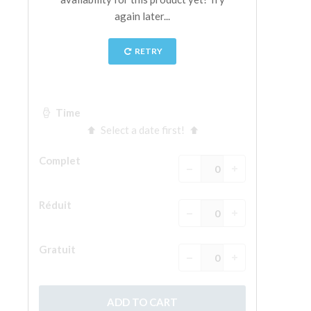
La tour d'Arnolfo
Le Corridor de Vasari
Le Palazzo Vecchio
Santa Maria Novella
la Basilique de Santa Croce
Réserver
Réserver une visite guidée
Les billets coupe-file
FR
ENGLISH
中文
DEUTSCH
FRANÇAIS