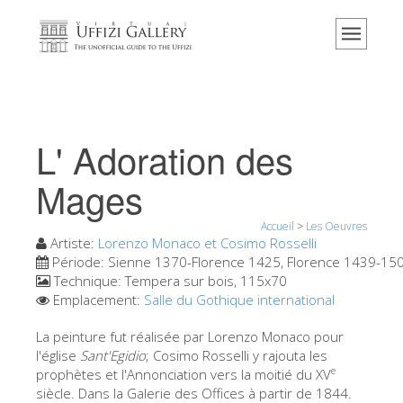
Accueil
Le musée
Renseignements
Histoire
L' Adoration des
Événements et expositions
Mages
L' avis des visiteurs
Accueil
>
Les Oeuvres
Contact
Artiste:
Lorenzo Monaco et Cosimo Rosselli
Explorer la Galerie
Période:
Sienne 1370-Florence 1425, Florence 1439-15
Technique:
Tempera sur bois, 115x70
Réserver
Emplacement:
Salle du Gothique international
Visite virtuelle
La peinture fut réalisée par Lorenzo Monaco pour
l'église
Sant'Egidio
; Cosimo Rosselli y rajouta les
Les Oeuvres
e
prophètes et l'Annonciation vers la moitié du XV
Les Salles
siècle. Dans la Galerie des Offices à partir de 1844.