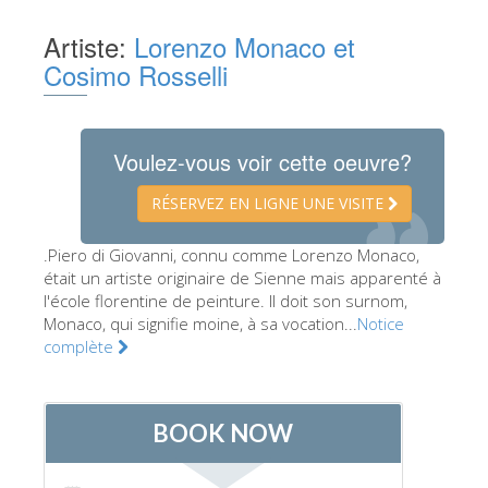
Les Artistes
Artiste:
Lorenzo Monaco et
Les nouvelles salles
Cosimo Rosselli
Les autres Musées
Le Musée national du Bargello
Voulez-vous voir cette oeuvre?
Galerie de l'Académie
RÉSERVEZ EN LIGNE UNE VISITE
La Galerie Palatine
.Piero di Giovanni, connu comme Lorenzo Monaco,
Les Chapelles Médicis
était un artiste originaire de Sienne mais apparenté à
Le Musée de San Marco
l'école florentine de peinture. Il doit son surnom,
Monaco, qui signifie moine, à sa vocation...
Notice
Musée Archéologique
complète
Opificio delle Pietre Dure
Le Musée Galilée
Le Jardin de Boboli