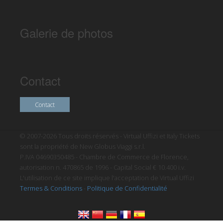
Galerie de photos
Contact
Contact
© 2007-2026 Tous droits réservés - Virtual Uffizi et Italy Tickets
sont la propriété de New Globus Viaggi s.r.l.
P.IVA 04690350485 - Chambre de Commerce de Florence,
autorisation n. 470865 de 1996 - Capital Social € 10.400 i.v.
L'utilisation de ce site implique l'acceptation de Virtual Uffizi
Termes & Conditions
-
Politique de Confidentialité