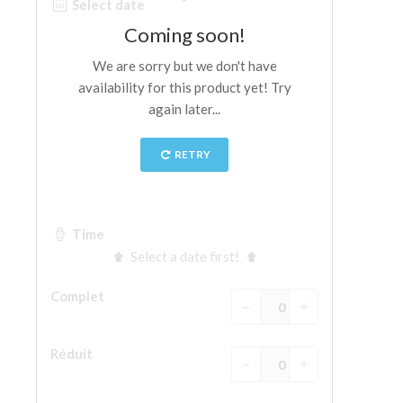
La tour d'Arnolfo
Le Corridor de Vasari
Le Palazzo Vecchio
Santa Maria Novella
la Basilique de Santa Croce
Réserver
Réserver une visite guidée
Les billets coupe-file
FR
ENGLISH
中文
DEUTSCH
FRANÇAIS