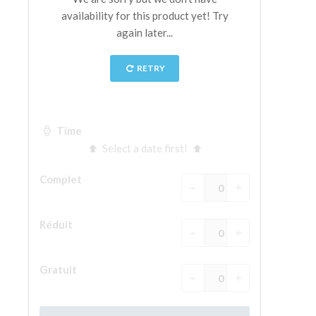
La tour d'Arnolfo
Le Corridor de Vasari
Le Palazzo Vecchio
Santa Maria Novella
la Basilique de Santa Croce
Réserver
Réserver une visite guidée
Les billets coupe-file
FR
ENGLISH
中文
DEUTSCH
FRANÇAIS