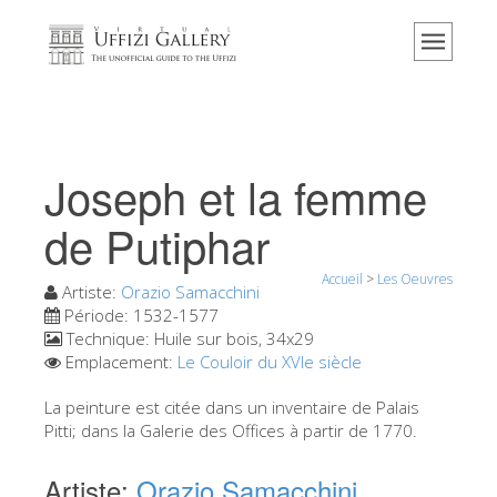
Accueil
Le musée
Renseignements
Histoire
Joseph et la femme
Événements et expositions
de Putiphar
L' avis des visiteurs
Accueil
>
Les Oeuvres
Contact
Artiste:
Orazio Samacchini
Période:
1532-1577
Explorer la Galerie
Technique:
Huile sur bois, 34x29
Emplacement:
Le Couloir du XVIe siècle
Réserver
Visite virtuelle
La peinture est citée dans un inventaire de Palais
Pitti; dans la Galerie des Offices à partir de 1770.
Les Oeuvres
Artiste:
Orazio Samacchini
Les Salles