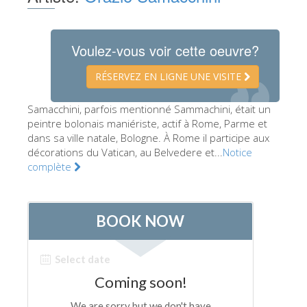
Les Artistes
Les nouvelles salles
Voulez-vous voir cette oeuvre?
Les autres Musées
RÉSERVEZ EN LIGNE UNE VISITE
Le Musée national du Bargello
Samacchini, parfois mentionné Sammachini, était un
Galerie de l'Académie
peintre bolonais maniériste, actif à Rome, Parme et
dans sa ville natale, Bologne. À Rome il participe aux
La Galerie Palatine
décorations du Vatican, au Belvedere et...
Notice
Les Chapelles Médicis
complète
Le Musée de San Marco
Musée Archéologique
Opificio delle Pietre Dure
Le Musée Galilée
Le Jardin de Boboli