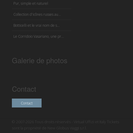
Pur, simple et naturel
Collection d'icônes russes au...
Botticelli et le vrai nom de s...
Le Corridoio Vasariano, une pr...
Galerie de photos
Contact
Contact
© 2007-2026 Tous droits réservés - Virtual Uffizi et Italy Tickets
sont la propriété de New Globus Viaggi s.r.l.