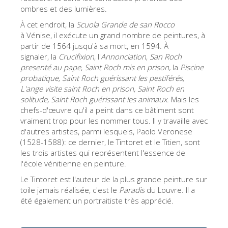
ombres et des lumières.
ESPAÑOL
À cet endroit, la
Scuola Grande de san Rocco
à Vénise, il exécute un grand nombre de peintures, à
partir de 1564 jusqu'à sa mort, en 1594. À
signaler, la
Crucifixion
, l'
Annonciation
,
San Roch
presenté au pape
,
Saint Roch mis en prison,
la
Pi
scine
probatique, Saint Roch guérissant les pestiférés,
L'ange visite saint Roch en prison, Saint Roch en
solitude, Saint Roch guérissant les animaux.
Mais les
chefs-d'œuvre qu'il a peint dans ce bâtiment sont
vraiment trop pour les nommer tous. Il y travaille avec
d'autres artistes, parmi lesquels, Paolo Veronese
(1528-1588): ce dernier, le Tintoret et le Titien, sont
les trois artistes qui représentent l'essence de
l'école vénitienne en peinture.
Le Tintoret est l'auteur de la plus grande peinture sur
toile jamais réalisée, c'est le
Paradis
du Louvre. Il a
été également un portraitiste très apprécié.