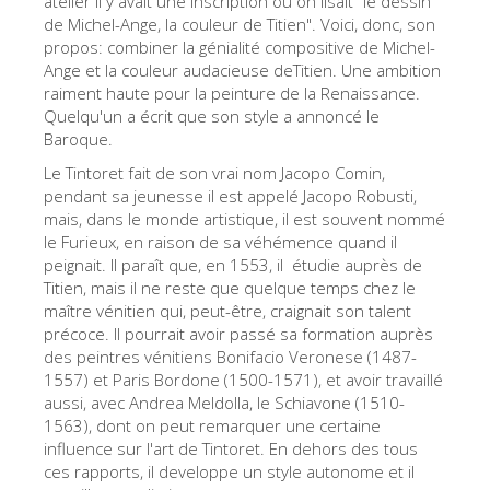
atélier il y avait une inscription où on lisait "le dessin
de Michel-Ange, la couleur de Titien". Voici, donc, son
Les Artistes
propos: combiner la génialité compositive de Michel-
Les nouvelles salles
Ange et la couleur audacieuse deTitien. Une ambition
raiment haute pour la peinture de la Renaissance.
Les autres Musées
Quelqu'un a écrit que son style a annoncé le
Baroque.
Le Musée national du Bargello
Le Tintoret fait de son vrai nom Jacopo Comin,
Galerie de l'Académie
pendant sa jeunesse il est appelé Jacopo Robusti,
mais, dans le monde artistique, il est souvent nommé
La Galerie Palatine
le Furieux, en raison de sa véhémence quand il
Les Chapelles Médicis
peignait. Il paraît que, en 1553, il étudie auprès de
Titien, mais il ne reste que quelque temps chez le
Le Musée de San Marco
maître vénitien qui, peut-être, craignait son talent
précoce. Il pourrait avoir passé sa formation auprès
Musée Archéologique
des peintres vénitiens Bonifacio Veronese (1487-
Opificio delle Pietre Dure
1557) et Paris Bordone (1500-1571), et avoir travaillé
aussi, avec Andrea Meldolla, le Schiavone (1510-
Le Musée Galilée
1563), dont on peut remarquer une certaine
influence sur l'art de Tintoret. En dehors des tous
Le Jardin de Boboli
ces rapports, il developpe un style autonome et il