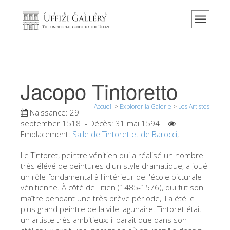
Accueil
Le musée
Renseignements
Histoire
Jacopo Tintoretto
Événements et expositions
Accueil
>
Explorer la Galerie
>
Les Artistes
L' avis des visiteurs
Naissance:
29
september 1518
- Décès:
31 mai 1594
Contact
Emplacement:
Salle de Tintoret et de Barocci
,
Explorer la Galerie
Le Tintoret, peintre vénitien qui a réalisé un nombre
très élévé de peintures d'un style dramatique, a joué
Réserver
un rôle fondamental à l'intérieur de l'école picturale
Visite virtuelle
vénitienne. À côté de Titien (1485-1576), qui fut son
maître pendant une très brève période, il a été le
Les Oeuvres
plus grand peintre de la ville lagunaire. Tintoret était
un artiste très ambitieux: il paraît que dans son
Les Salles