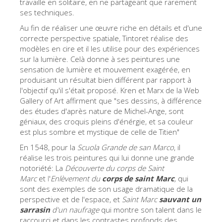
travaille en solitaire, en ne partageant que rarement
La tour d'Arnolfo
ses techniques.
Le Corridor de Vasari
Au fin de réaliser une œuvre riche en détails et d'une
correcte perspective spatiale, Tintoret réalise des
Le Palazzo Vecchio
modèles en cire et il les utilise pour des expériences
Santa Maria Novella
sur la lumière. Celà donne à ses peintures une
sensation de lumière et mouvement exagérée, en
la Basilique de Santa Croce
produisant un résultat bien différent par rapport à
l'objectif qu'il s'était proposé. Kren et Marx de la Web
Réserver
Gallery of Art affirment que "ses dessins, à différence
Réserver une visite guidée
des études d'après nature de Michel-Ange, sont
géniaux, des croquis pleins d'énérgie, et sa couleur
Les billets coupe-file
est plus sombre et mystique de celle de Titien"
FR
En 1548, pour la
Scuola Grande de san Marco
, il
réalise les trois peintures qui lui donne une grande
ENGLISH
notoriété: La
Découverte du c
orps de Saint
Marc
et
l
'
Enlèvement du
corps de saint Marc
,
qui
中文
sont des exemples de son usage dramatique de la
DEUTSCH
perspective et de l'espace, et
Saint Marc
sauvant un
sarrasin
d'un naufrage
qui montre son talent dans le
FRANÇAIS
raccourci et dans les contrastes profonds des